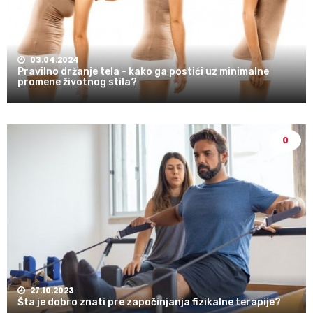
03.04.2024
Pravilno držanje tela - kako ga postići uz minimalne
promene životnog stila?
0
27.10.2023
Šta je dobro znati pre započinjanja fizikalne terapije?