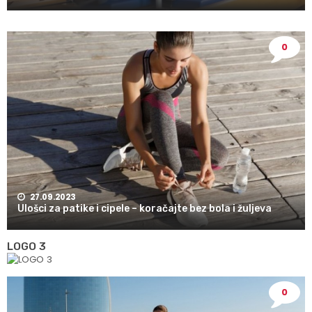
0
27.09.2023
Ulošci za patike i cipele – koračajte bez bola i žuljeva
LOGO 3
0