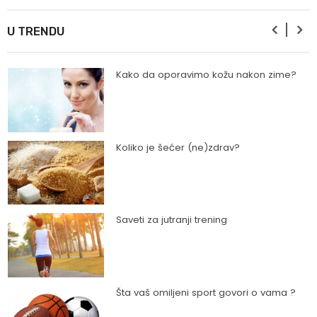
Ishrana profesionalnih sportista
U TRENDU
Kako da oporavimo kožu nakon zime?
Koliko je šećer (ne)zdrav?
Saveti za jutranji trening
Šta vaš omiljeni sport govori o vama ?