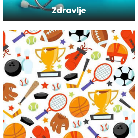
Zdravlje
Skijanje pa plivanje, idealne aktivnosti na
raspustu u Sloveniji
Ishrana profesionalnih sportista
Kako da oporavimo kožu nakon zime?
Koliko je šećer (ne)zdrav?
Saveti za jutranji trening