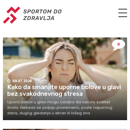
0
09.07.2026
Kako da smanjite uporne bolove u glavi
bez svakodnevnog stresa
Uporni bolovi u glavi mogu ozbiljno da naruše kvalitet
života. Nekada se javljaju povremeno, posle napornog
dana, dugog gledanja u ekran ili lošeg sna.