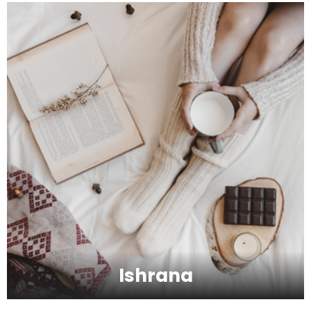
Zbog čega je zumba sve popularnija?
Mitovi o zdravoj hrani
Skijanje pa plivanje, idealne aktivnosti na
raspustu u Sloveniji
Ishrana