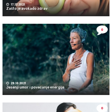
17.12.2021
Zašto je avokado zdrav
0
29.10.2021
Jesenji umor i povećanje energije
0