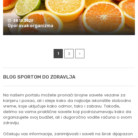
08.10.2020
Oporavak organizma
1
2
BLOG SPORTOM DO ZDRAVLJA
Na našem portalu možete pronaći brojne savete vezane za
karijeru i posao, ali i ideje kako da najbolje iskoristite slobodno
vreme, koje uključuje kako odmor, tako i zabavu. Takođe,
delimo sa vama praktične savete koji podrazumevaju kako da
organizujete svoj budžet, ali i dugoročno vodite računa o svom
zdravlju.
Očekuju vas informacije, zanimljivosti i saveti na širok dijapazon