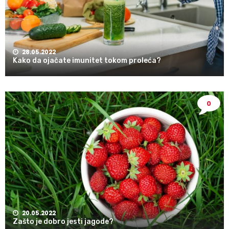
28.05.2022
Kako da ojačate imunitet tokom proleća?
0
20.05.2022
Zašto je dobro jesti jagode?