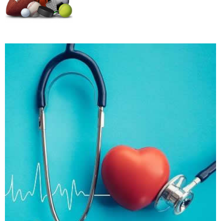
Kako trčanje doprinosi zdravlju?
Kako da ostanete fit - vežbajte kod kuće
Zbog čega je zumba sve popularnija?
Mitovi o zdravoj hrani