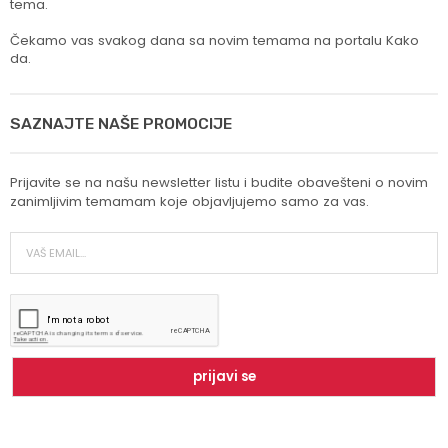
tema.
Čekamo vas svakog dana sa novim temama na portalu Kako
da.
SAZNAJTE NAŠE PROMOCIJE
Prijavite se na našu newsletter listu i budite obavešteni o novim
zanimljivim temamam koje objavljujemo samo za vas.