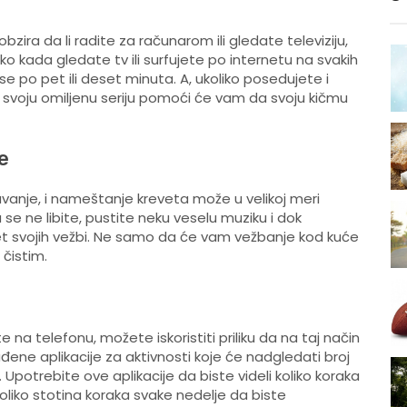
zira da li radite za računarom ili gledate televiziju,
o kada gledate tv ili surfujete po internetu na svakih
 po pet ili deset minuta. A, ukoliko posedujete i
e svoju omiljenu seriju pomoći će vam da svoju kičmu
e
avanje, i nameštanje kreveta može u velikoj meri
ga se ne libite, pustite neku veselu muziku i dok
et svojih vežbi. Ne samo da će vam vežbanje kod kuće
 čistim.
a telefonu, možete iskoristiti priliku da na taj način
ene aplikacije za aktivnosti koje će nadgledati broj
 Upotrebite ove aplikacije da biste videli koliko koraka
liko stotina koraka svake nedelje da biste