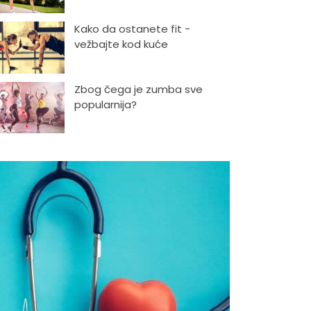
Kako da ostanete fit -
vežbajte kod kuće
Zbog čega je zumba sve
popularnija?
Mitovi o zdravoj hrani
Skijanje pa plivanje, idealne
aktivnosti na raspustu u
Sloveniji
Ishrana profesionalnih
sportista