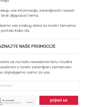
ravlju.
ekuju vas informacije, zanimljivosti i saveti
 širok dijapazon tema.
kamo vas svakog dana sa novim temama
 portalu Kako da.
AZNAJTE NAŠE PROMOCIJE
ijavite se na našu newsletter listu i budite
avešteni o novim zanimljivim temamam
je objavljujemo samo za vas.
Šta vaš omiljeni sport govori
o vama ?
Kako trčanje doprinosi