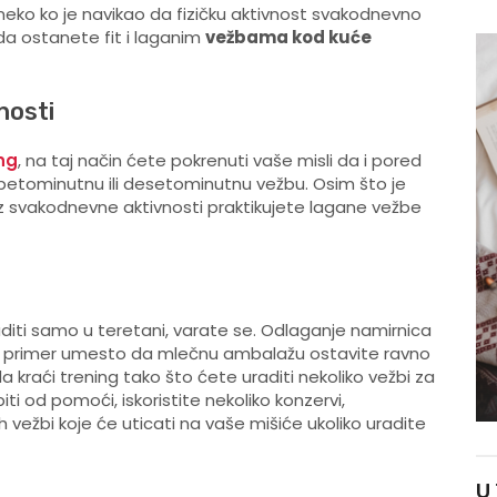
li neko ko je navikao da fizičku aktivnost svakodnevno
da ostanete fit i laganim
vežbama kod kuće
nosti
ng
, na taj način ćete pokrenuti vaše misli da i pored
petominutnu ili desetominutnu vežbu. Osim što je
z svakodnevne aktivnosti praktikujete lagane vežbe
diti samo u teretani, varate se. Odlaganje namirnica
 na primer umesto da mlečnu ambalažu ostavite ravno
 da kraći trening tako što ćete uraditi nekoliko vežbi za
i od pomoći, iskoristite nekoliko konzervi,
h vežbi koje će uticati na vaše mišiće ukoliko uradite
U