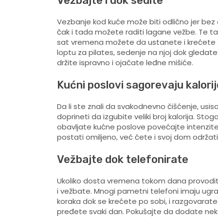
Vežbajte i dok sedite
Vezbanje kod kuće može biti odlično jer bez ob
čak i tada možete raditi lagane vežbe. Te tak
sat vremena možete da ustanete i krećete se
loptu za pilates, sedenje na njoj dok gledat
držite ispravno i ojačate leđne mišiće.
Kućni poslovi sagorevaju kalorij
Da li ste znali da svakodnevno čišćenje, usis
doprineti da izgubite veliki broj kalorija. Sto
obavljate kućne poslove povećajte intenzit
postati omiljeno, već ćete i svoj dom održati
Vežbajte dok telefonirate
Ukoliko dosta vremena tokom dana provodite n
i vežbate. Mnogi pametni telefoni imaju ugrađ
koraka dok se krećete po sobi, i razgovarate.
pređete svaki dan. Pokušajte da dodate neko