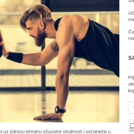
zd
Oč
na
Če
na
S
Pr
ob
ko
a uz zdravu ishranu očuvate vitalnost i ostanete u