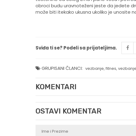
obroci budu uravnoteženi jeste da jedete dr
može biti itekako ukusna ukoliko je unosite na
Sviđa ti se? Podeli sa prijateljima.
GRUPISANI ČLANCI:
vezbanje
,
fitnes
,
vezbanje
KOMENTARI
OSTAVI KOMENTAR