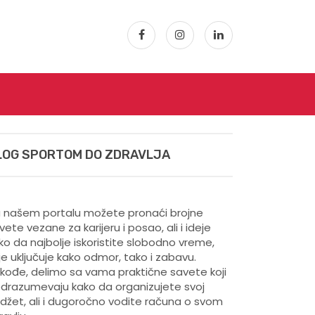
LOG SPORTOM DO ZDRAVLJA
 našem portalu možete pronaći brojne
vete vezane za karijeru i posao, ali i ideje
ko da najbolje iskoristite slobodno vreme,
je uključuje kako odmor, tako i zabavu.
kođe, delimo sa vama praktične savete koji
drazumevaju kako da organizujete svoj
džet, ali i dugoročno vodite računa o svom