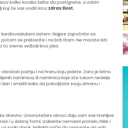
zazov koliko koraka želite da postignete, a zatim
j koji će vas voditi kroz
zdrav život.
e kardiovaskularni sistem. Najpre započnite sa
 potom se prebacite i na brži ritam. Ne morate biti
 za to vreme vežbali kroz ples.
te obraćati pažnju i na hranu koju jedete. Zato je bitno
jenih namirnica, ili namirnica koje ste tokom nedelje
i dan i smisliti kako da poboljšate svoju ishranu i
oka dnevno. Uravnoteženi obroci daju vam sve hranljive
vi i u dobroj formi. Izaberite nemasni protein, hleb i
 uz svaki obrok. Najlakši način da osigurate da vaši