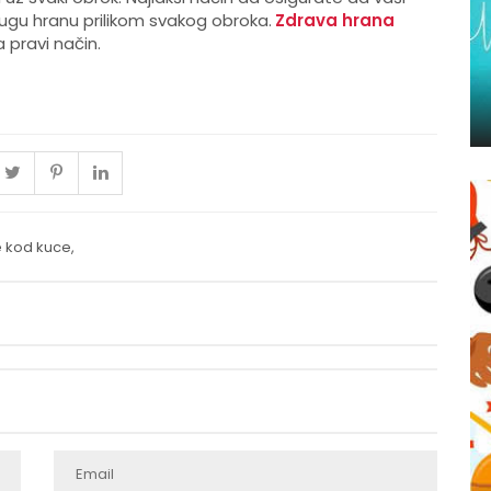
ugu hranu prilikom svakog obroka.
Zdrava hrana
 pravi način.
 kod kuce
,