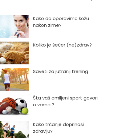
Kako da oporavimo kožu
nakon zime?
Koliko je šećer (ne)zdrav?
Saveti za jutranji trening
Šta vaš omiljeni sport govori
o vama ?
Kako trčanje doprinosi
zdravlju?