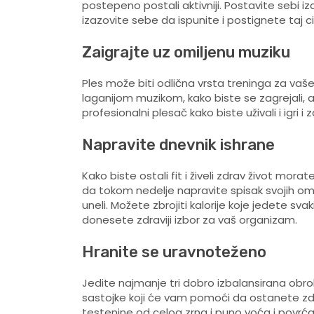
postepeno postali aktivniji. Postavite sebi i
izazovite sebe da ispunite i postignete taj cil
Zaigrajte uz omiljenu muziku
Ples može biti odlična vrsta treninga za vaš
laganijom muzikom, kako biste se zagrejali, a
profesionalni plesač kako biste uživali i igri i
Napravite dnevnik ishrane
Kako biste ostali fit i živeli zdrav život mora
da tokom nedelje napravite spisak svojih omil
uneli. Možete zbrojiti kalorije koje jedete svak
donesete zdraviji izbor za vaš organizam.
Hranite se uravnoteženo
Jedite najmanje tri dobro izbalansirana obr
sastojke koji će vam pomoći da ostanete zdra
testenine od celog zrna i puno voća i povrća