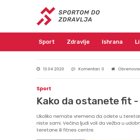
Sport
Zdravlje
Ishrana
L
13.04.2020
Komentari: 0
Obrenova
Sport
Kako da ostanete fit 
Ukoliko nemate vremena da odete u teretanu,
niste sami. Većina ljudi voli da vežba u udo
teretane ili fitnes centre.