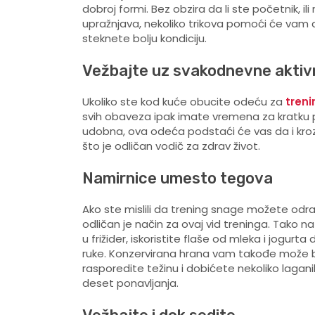
dobroj formi. Bez obzira da li ste početnik, i
upražnjava, nekoliko trikova pomoći će vam 
steknete bolju kondiciju.
Vežbajte uz svakodnevne aktiv
Ukoliko ste kod kuće obucite odeću za
treni
svih obaveza ipak imate vremena za kratku 
udobna, ova odeća podstaći će vas da i kro
što je odličan vodič za zdrav život.
Namirnice umesto tegova
Ako ste mislili da trening snage možete odra
odličan je način za ovaj vid treninga. Tako
u frižider, iskoristite flaše od mleka i jogurta
ruke. Konzervirana hrana vam takođe može bit
rasporedite težinu i dobićete nekoliko lagani
deset ponavljanja.