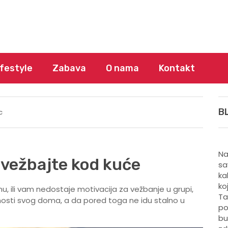
ifestyle
Zabava
O nama
Kontakt
B
c
Na
- vežbajte kod kuće
sa
ka
ko
 ili vam nedostaje motivacija za vežbanje u grupi,
Ta
bnosti svog doma, a da pored toga ne idu stalno u
po
bu