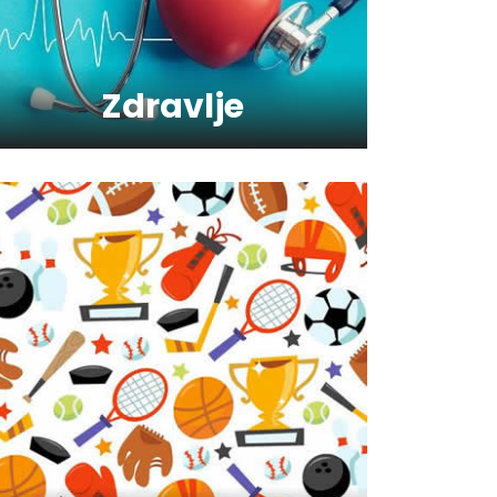
Kako da oporavimo kožu
nakon zime?
Zdravlje
Koliko je šećer (ne)zdrav?
Saveti za jutranji trening
Šta vaš omiljeni sport govori
o vama ?
Kako trčanje doprinosi
zdravlju?