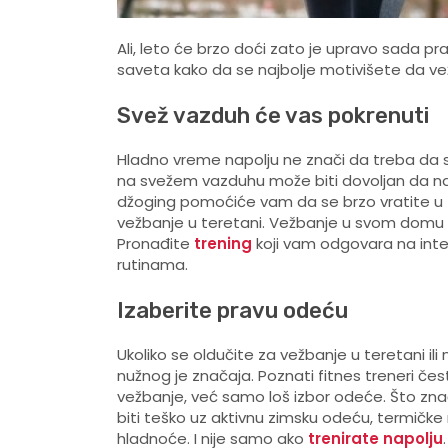
Ali, leto će brzo doći zato je upravo sada p
saveta kako da se najbolje motivišete da v
Svež vazduh će vas pokrenuti
Hladno vreme napolju ne znači da treba da
na svežem vazduhu može biti dovoljan da nas 
džoging pomoćiće vam da se brzo vratite u 
vežbanje u teretani. Vežbanje u svom domu u
Pronađite
trening
koji vam odgovara na inte
rutinama.
Izaberite pravu odeću
Ukoliko se oldučite za vežbanje u teretani i
nužnog je značaja. Poznati fitnes treneri če
vežbanje, već samo loš izbor odeće. Što zn
biti teško uz aktivnu zimsku odeću, termičke ru
hladnoće. I nije samo ako
trenirate napolju