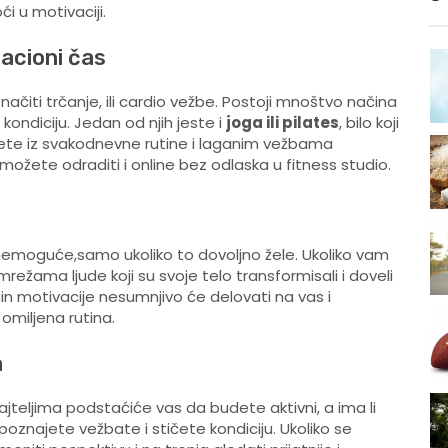
 u motivaciji.
vacioni čas
ačiti trčanje, ili cardio vežbe. Postoji mnoštvo načina
ondiciju. Jedan od njih jeste i
joga ili pilates
, bilo koji
te iz svakodnevne rutine i laganim vežbama
 možete odraditi i online bez odlaska u fitness studio.
 nemoguće,samo ukoliko to dovoljno žele. Ukoliko vam
režama ljude koji su svoje telo transformisali i doveli
in motivacije nesumnjivo će delovati na vas i
omiljena rutina.
a
ajteljima podstaćiće vas da budete aktivni, a ima li
znajete vežbate i stičete kondiciju. Ukoliko se