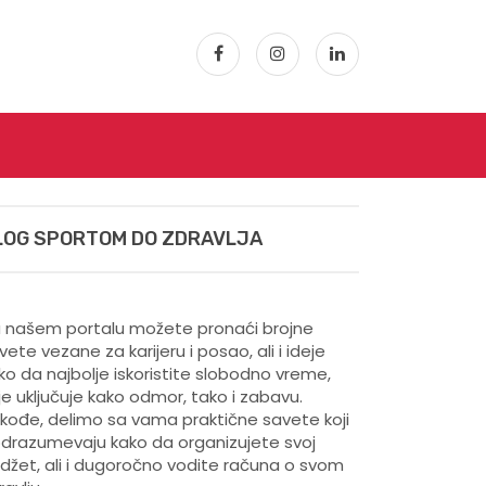
LOG SPORTOM DO ZDRAVLJA
 našem portalu možete pronaći brojne
vete vezane za karijeru i posao, ali i ideje
ko da najbolje iskoristite slobodno vreme,
je uključuje kako odmor, tako i zabavu.
kođe, delimo sa vama praktične savete koji
drazumevaju kako da organizujete svoj
džet, ali i dugoročno vodite računa o svom