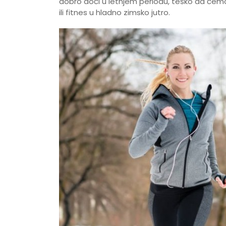
dobro doći u letnjem periodu, teško da ćem
ili fitnes u hladno zimsko jutro.