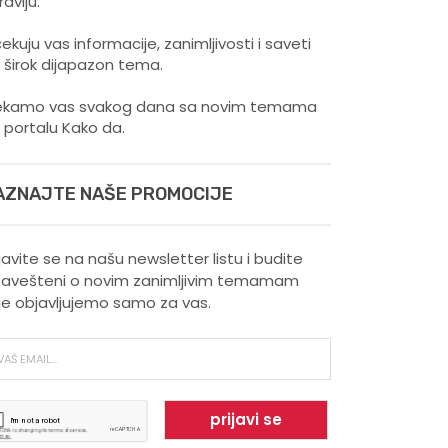
ravlju.
ekuju vas informacije, zanimljivosti i saveti
 širok dijapazon tema.
kamo vas svakog dana sa novim temama
 portalu Kako da.
AZNAJTE NAŠE PROMOCIJE
ijavite se na našu newsletter listu i budite
avešteni o novim zanimljivim temamam
je objavljujemo samo za vas.
Šta vaš omiljeni sport govori
o vama ?
Kako trčanje doprinosi