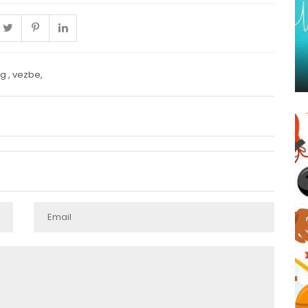
ng
,
vezbe
,