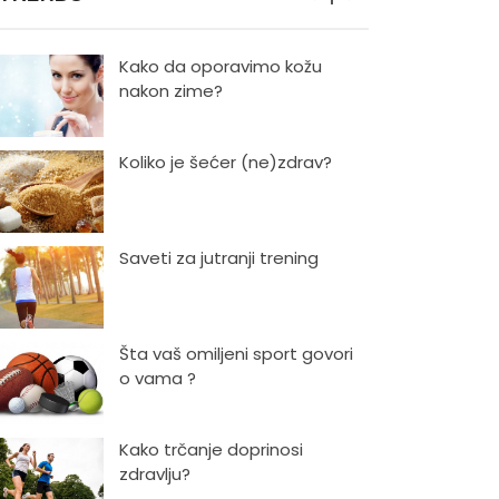
Kako da oporavimo kožu
nakon zime?
Koliko je šećer (ne)zdrav?
Saveti za jutranji trening
Šta vaš omiljeni sport govori
o vama ?
Kako trčanje doprinosi
zdravlju?