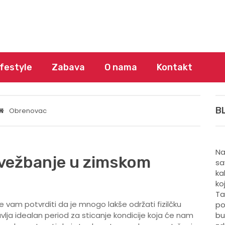
ifestyle
Zabava
O nama
Kontakt
B
Obrenovac
Na
a vežbanje u zimskom
sa
ka
ko
Ta
 vam potvrditi da je mnogo lakše održati fizilčku
po
vlja idealan period za sticanje kondicije koja će nam
bu