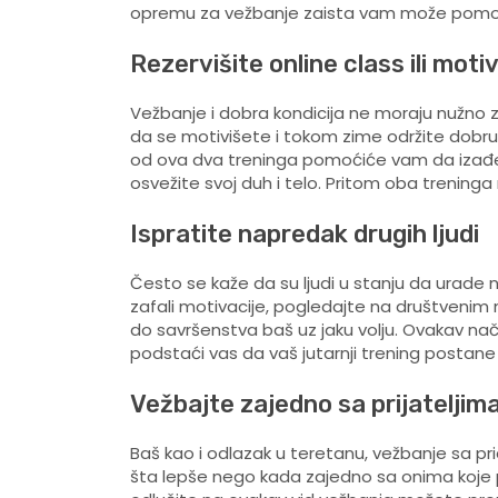
opremu za vežbanje zaista vam može pomoći
Rezervišite online class ili moti
Vežbanje i dobra kondicija ne moraju nužno zn
da se motivišete i tokom zime održite dobru k
od ova dva treninga pomoćiće vam da izađe
osvežite svoj duh i telo. Pritom oba treninga
Ispratite napredak drugih ljudi
Često se kaže da su ljudi u stanju da urade
zafali motivacije, pogledajte na društvenim m
do savršenstva baš uz jaku volju. Ovakav nač
podstaći vas da vaš jutarnji trening postane 
Vežbajte zajedno sa prijateljim
Baš kao i odlazak u teretanu, vežbanje sa pri
šta lepše nego kada zajedno sa onima koje po