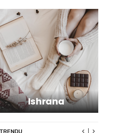
zdravlju?
Kako da ostanete fit -
vežbajte kod kuće
Zbog čega je zumba sve
popularnija?
Mitovi o zdravoj hrani
Ishrana
Skijanje pa plivanje, idealne
aktivnosti na raspustu u
Sloveniji
Ishrana profesionalnih
 TRENDU
sportista