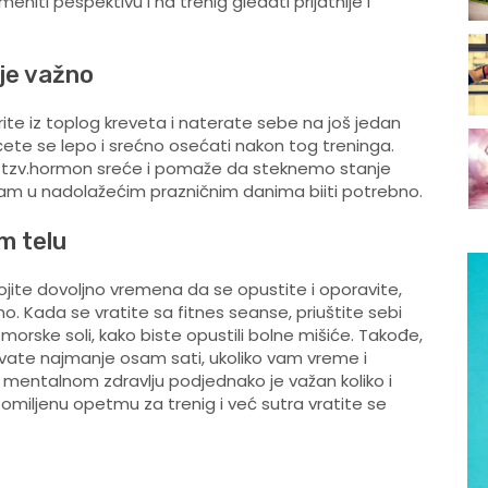
iti pespektivu i na trenig gledati prijatnije i
je važno
e iz toplog kreveta i naterate sebe na još jedan
ko ćete se lepo i srećno osećati nakon tog treninga.
a tzv.hormon sreće i pomaže da steknemo stanje
 nam u nadolažećim prazničnim danima biiti potrebno.
m telu
jite dovoljno vremena da se opustite i oporavite,
. Kada se vratite sa fitnes seanse, priuštite sebi
morske soli, kako biste opustili bolne mišiće. Takođe,
vate najmanje osam sati, ukoliko vam vreme i
 mentalnom zdravlju podjednako je važan koliko i
u omiljenu opetmu za trenig i već sutra vratite se