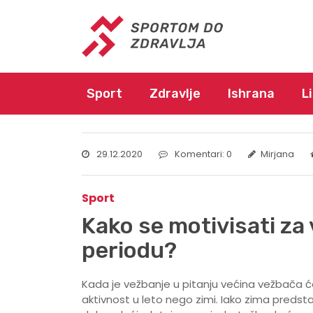
Sport
Zdravlje
Ishrana
L
29.12.2020
Komentari: 0
Mirjana
Sport
Kako se motivisati z
periodu?
Kada je vežbanje u pitanju većina vežbača će
aktivnost u leto nego zimi. Iako zima predsta