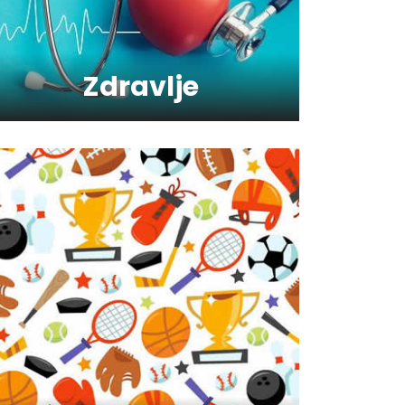
Kako da oporavimo kožu
nakon zime?
Zdravlje
Koliko je šećer (ne)zdrav?
Saveti za jutranji trening
Šta vaš omiljeni sport govori
o vama ?
Kako trčanje doprinosi
zdravlju?