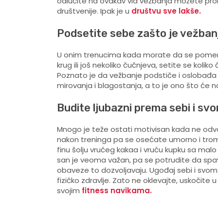
odlučite na ovakav vid vežbanja možete promen
društvenije. Ipak je u
društvu sve lakše.
Podsetite sebe zašto je vežban
U onim trenucima kada morate da se pomerit
krug ili još nekoliko čučnjeva, setite se koli
Poznato je da vežbanje podstiče i oslobađ
mirovanja i blagostanja, a to je ono što će
Budite ljubazni prema sebi i svo
Mnogo je teže ostati motivisan kada ne odvo
nakon treninga pa se osećate umorno i tromo
finu šolju vrućeg kakaa i vruću kupku sa malo 
san je veoma važan, pa se potrudite da spa
obaveze to dozvoljavaju. Ugođaj sebi i svom
fizičko zdravlje. Zato ne oklevajte, uskočite 
svojim
fitness navikama.