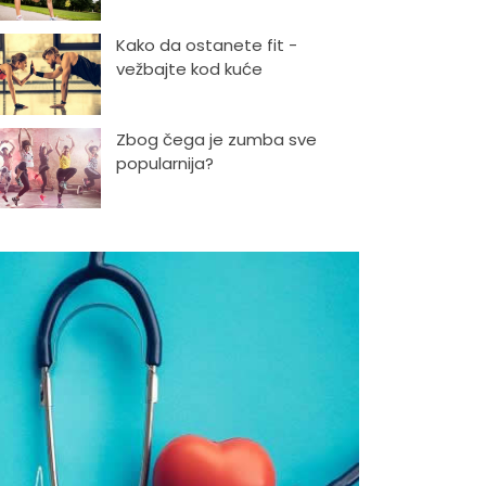
Kako da ostanete fit -
vežbajte kod kuće
Zbog čega je zumba sve
popularnija?
Mitovi o zdravoj hrani
Skijanje pa plivanje, idealne
aktivnosti na raspustu u
Sloveniji
Ishrana profesionalnih
sportista