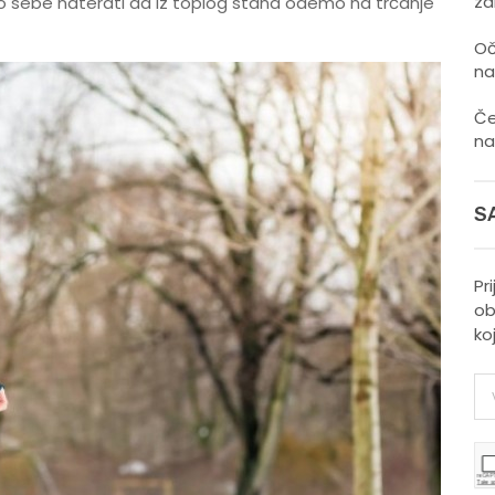
zd
o sebe naterati da iz toplog stana odemo na trčanje
Oč
na
Če
na
S
Pr
ob
ko