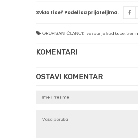
Sviđa ti se? Podeli sa prijateljima.
GRUPISANI ČLANCI:
vezbanje kod kuce
,
treni
KOMENTARI
OSTAVI KOMENTAR