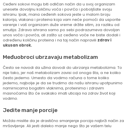
Ceđeni sokovi mogu biti odličan način da u svoj organizam
unesete dovoljnu količinu voća i povrća i poboljšate svoju
ishranu. Ipak, mana ceđenih sokova jeste u malom broju
kalorija, vlakana i proteina koja vam neće pomoći da usporite
varenje i vaš organizam duže vreme držite sitim, za razliku od
smutija. Zdrava ishrana samo po sebi podrazumeva dovoljan
unos voća i povrća, ali zašto uz ceđeno voće ne biste dodali i
određenu količinu proteina i na taj način napravili
zdrav i
ukusan obrok.
Međuobroci ubrzavaju metabolizam
Često se navodi da užina dovodi do ubrzanja metabolizma. To
nije tako, jer naš metabolizam zavisi od onoga šta, a ne koliko
često jedemo. Umesto da vodimo računa o tome koliko
jedemo, najbolje je da se trudimo da našu ishranu upotpunimo
namirnicama bogatim vlaknima, proteinima i zdravim
masnoćama što će svakako imati uticaja na zdrav život koji
vodimo.
Jedite manje porcije
Možda mislite da je drastično smanjenje porcija najbrži način za
mršavljenje. Ali jesti daleko manje nego što je vašem telu