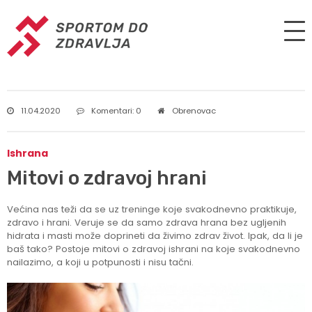
11.04.2020
Komentari: 0
Obrenovac
Ishrana
Mitovi o zdravoj hrani
Većina nas teži da se uz treninge koje svakodnevno praktikuje,
zdravo i hrani. Veruje se da samo zdrava hrana bez ugljenih
hidrata i masti može doprineti da živimo zdrav život. Ipak, da li je
baš tako? Postoje mitovi o zdravoj ishrani na koje svakodnevno
nailazimo, a koji u potpunosti i nisu tačni.