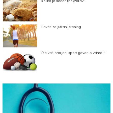
Koliko je šećer (ne)zdrav?
Saveti za jutranji trening
Šta vaš omiljeni sport govori o vama ?
Kako trčanje doprinosi zdravlju?
Kako da ostanete fit - vežbajte kod kuće