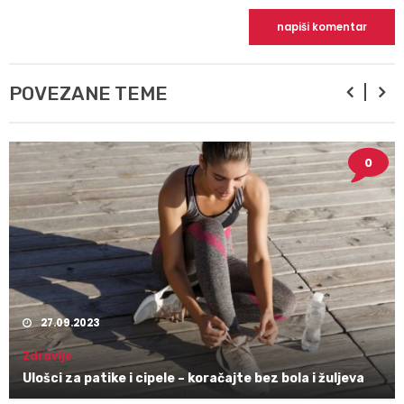
POVEZANE TEME
0
27.09.2023
Zdravlje
Ulošci za patike i cipele – koračajte bez bola i žuljeva