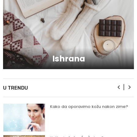
Mitovi o zdravoj hrani
Skijanje pa plivanje, idealne aktivnosti na
raspustu u Sloveniji
Ishrana
Ishrana profesionalnih sportista
U TRENDU
Kako da oporavimo kožu nakon zime?