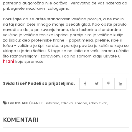
potrebno dugoročno nije održivo i verovatno će vas naterati da
pribegnete nezdravim zalogajima.
Pokušajte da se držite standardnih veličina porcija, a ne malih -
na taj način ćete mnogo manje osećati glad. Kao opšte pravilo
navodi se da je pri kuvanju hrane, deo testenine standardne
veličine je veličina teniske loptice; porcija sira je veličine kutije
za šibicu; deo proteinske hrane - poput mesa, piletine, ribe ili
tofua - veličine je špil karata; a porcija povrća je količina koja se
uklapa u jednu šačicu. S toga se ne libite da vašu ishranu učinite
što raznovrsnijom i zdravijom, i da na samom kraju uživate u
hrani
koju spremate.
Sviđa ti se? Podeli sa prijateljima.
GRUPISANI ČLANCI:
ishrana
,
zdrava ishrana
,
zdrav zivot
,
KOMENTARI