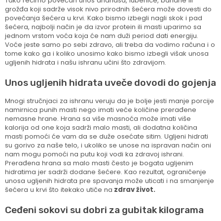
Tako recimo povećan unos ananasa, lubenice, banane ili
grožđa koji sadrže visok nivo prirodnih šećera može dovesti do
povećanja šećera u krvi. Kako bismo izbegli nagli skok i pad
šećera, najbolji način je da izvor protein ili masti uparimo sa
jednom vrstom voća koja će nam duži period dati energiju.
Voće jeste samo po sebi zdravo, ali treba da vodimo računa i o
tome kako ga i koliko unosimo kako bismo izbegli višak unosa
ugljenih hidrata i našu ishranu učini što zdravijom.
Unos ugljenih hidrata uveče dovodi do gojenja
Mnogi stručnjaci za ishranu veruju da je bolje jesti manje porcije
namirnica punih masti nego imati veće količine prerađene
nemasne hrane. Hrana sa više masnoća može imati više
kalorija od one koja sadrži malo masti, ali dodatna količina
masti pomoći će vam da se duže osećate sitim. Ugljeni hidrati
su gorivo za naše telo, i ukoliko se unose na ispravan način oni
nam mogu pomoći na putu koji vodi ka zdravoj ishrani.
Prerađena hrana sa malo masti često je bogata ugljenim
hidratima jer sadrži dodane šećere. Kao rezultat, ograničenje
unosa ugljenih hidrata pre spavanja može uticati i na smanjenje
šećera u krvi što itekako utiče na
zdrav život.
Ceđeni sokovi su dobri za gubitak kilograma