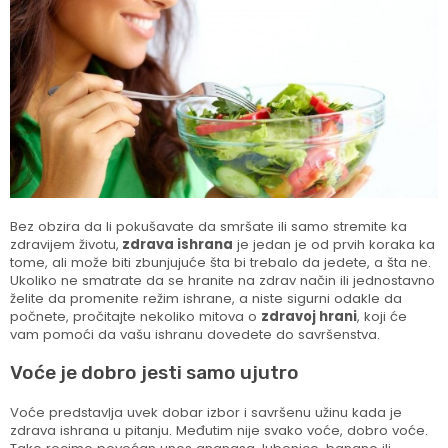
Bez obzira da li pokušavate da smršate ili samo stremite ka
zdravijem životu,
zdrava ishrana
je jedan je od prvih koraka ka
tome, ali može biti zbunjujuće šta bi trebalo da jedete, a šta ne.
Ukoliko ne smatrate da se hranite na zdrav način ili jednostavno
želite da promenite režim ishrane, a niste sigurni odakle da
počnete, pročitajte nekoliko mitova o
zdravoj hrani
, koji će
vam pomoći da vašu ishranu dovedete do savršenstva.
Voće je dobro jesti samo ujutro
Voće predstavlja uvek dobar izbor i savršenu užinu kada je
zdrava ishrana u pitanju. Međutim nije svako voće, dobro voće.