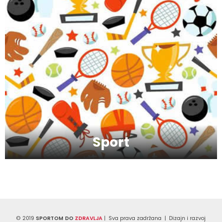
Kako da oporavimo kožu nakon zime?
Koliko je šećer (ne)zdrav?
Saveti za jutranji trening
Sport
Šta vaš omiljeni sport govori o vama ?
© 2019
SPORTOM DO
ZDRAVLJA
| Sva prava zadržana | Dizajn i razvoj