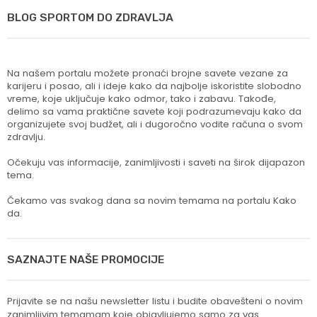
BLOG SPORTOM DO ZDRAVLJA
Na našem portalu možete pronaći brojne savete vezane za
karijeru i posao, ali i ideje kako da najbolje iskoristite slobodno
vreme, koje uključuje kako odmor, tako i zabavu. Takođe,
delimo sa vama praktične savete koji podrazumevaju kako da
organizujete svoj budžet, ali i dugoročno vodite računa o svom
zdravlju.
Očekuju vas informacije, zanimljivosti i saveti na širok dijapazon
tema.
Čekamo vas svakog dana sa novim temama na portalu Kako
da.
SAZNAJTE NAŠE PROMOCIJE
Prijavite se na našu newsletter listu i budite obavešteni o novim
zanimljivim temamam koje objavljujemo samo za vas.