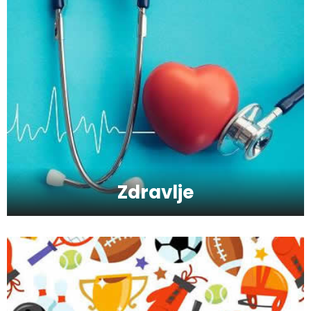
Zbog čega je zumba sve popularnija?
Mitovi o zdravoj hrani
Zdravlje
Skijanje pa plivanje, idealne aktivnosti na
raspustu u Sloveniji
Ishrana profesionalnih sportista