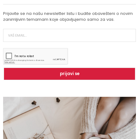
Prijavite se na našu newsletter listu i budite obavešteni o novim
zanimljivim temamam koje objavljujemo samo za vas.