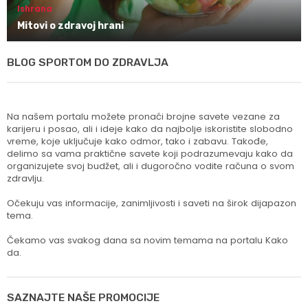
Ishrana
Mitovi o zdravoj hrani
BLOG SPORTOM DO ZDRAVLJA
Na našem portalu možete pronaći brojne savete vezane za
karijeru i posao, ali i ideje kako da najbolje iskoristite slobodno
vreme, koje uključuje kako odmor, tako i zabavu. Takođe,
delimo sa vama praktične savete koji podrazumevaju kako da
organizujete svoj budžet, ali i dugoročno vodite računa o svom
zdravlju.
Očekuju vas informacije, zanimljivosti i saveti na širok dijapazon
tema.
Čekamo vas svakog dana sa novim temama na portalu Kako
da.
SAZNAJTE NAŠE PROMOCIJE