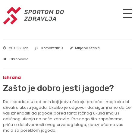
20.05.2022
Komentari: 0
Mirjana Stepić
Obrenovac
Ishrana
Zašto je dobro jesti jagode?
Da li spadate u red onih koji jedva čekaju proleće i maj kako bi
uživali u ukusu jagoda. Ukoliko je odgovor da, sigurni smo da će
vas iznenaditi da jagode pored fantastičnog ukusa imaju i
odličnog uticaja na naše zdravlje. Pre nego što započnemo
priču o delotvornosti ovog crvenog blaga, upoznaćemo vas
malo sa poreklom jagoda.