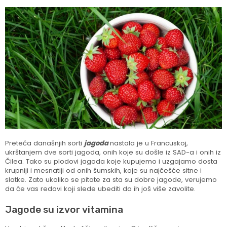
Preteča današnjih sorti
jagoda
nastala je u Francuskoj,
ukrštanjem dve sorti jagoda, onih koje su došle iz SAD-a i onih iz
Čilea. Tako su plodovi jagoda koje kupujemo i uzgajamo dosta
krupniji i mesnatiji od onih šumskih, koje su najčešće sitne i
slatke. Zato ukoliko se pitate za sta su dobre jagode, verujemo
da će vas redovi koji slede ubediti da ih još više zavolite.
Jagode su izvor vitamina