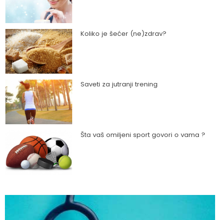
Koliko je šećer (ne)zdrav?
Saveti za jutranji trening
Šta vaš omiljeni sport govori o vama ?
Kako trčanje doprinosi zdravlju?