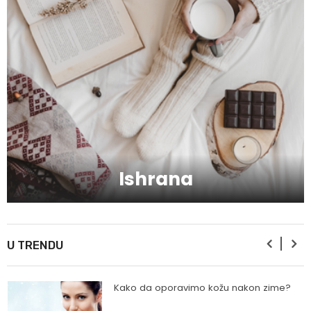
Zbog čega je zumba sve popularnija?
Mitovi o zdravoj hrani
Skijanje pa plivanje, idealne aktivnosti na
raspustu u Sloveniji
Ishrana
Ishrana profesionalnih sportista
U TRENDU
Kako da oporavimo kožu nakon zime?