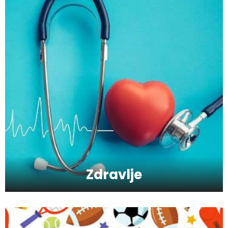
Kako da ostanete fit - vežbajte kod kuće
Zbog čega je zumba sve popularnija?
Mitovi o zdravoj hrani
Zdravlje
Skijanje pa plivanje, idealne aktivnosti na
raspustu u Sloveniji
Ishrana profesionalnih sportista