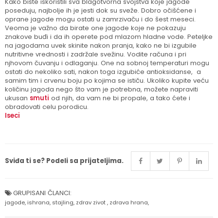
Kako biste iskoristili sva blagotvorna svojstva koje jagode
poseduju, najbolje ih je jesti dok su sveže. Dobro očišćene i
oprane jagode mogu ostati u zamrzivaču i do šest meseci.
Veoma je važno da birate one jagode koje ne pokazuju
znakove buđi i da ih operete pod mlazom hladne vode. Peteljke
na jagodama uvek skinite nakon pranja, kako ne bi izgubile
nutritivne vrednosti i zadržale svežinu. Vodite računa i pri
njhovom čuvanju i odlaganju. One na sobnoj temperaturi mogu
ostati do nekoliko sati, nakon toga izgubiće antioksidanse, a
samim tim i crvenu boju po kojima se ističu. Ukoliko kupite veću
količinu jagoda nego što vam je potrebna, možete napraviti
ukusan
smuti
od njih, da vam ne bi propale, a tako ćete i
obradovati celu porodicu.
Iseci
Sviđa ti se? Podeli sa prijateljima.
GRUPISANI ČLANCI:
jagode
,
ishrana
,
stajling
,
zdrav zivot
,
zdrava hrana
,