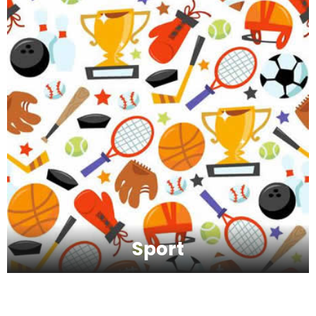
Kako da oporavimo kožu nakon zime?
Koliko je šećer (ne)zdrav?
Saveti za jutranji trening
Sport
Šta vaš omiljeni sport govori o vama ?