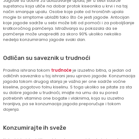
Jagode su dobre za ublažavanje upala, jer u sebi sadrže
supstancu koja utiče na dobar protok kiseonika u krvi i na taj
način smanjuje upalu. Osobe koje pate od hroničnih upala
mogle bi simptome ublažiti tako što će jesti jagode. Antocijan
koje jagode sadrže u sebi može biti od pomoći i za poboljšanje
kratkoročnog pamćenja. Istraživanja su pokazala da se
pamćenje može unaprediti za skoro 90% ukoliko nekoliko
nedelja konzumiramo jagode svaki dan.
Odličan su saveznik u trudnoći
Pravilna ishrana tokom
trudnoće
je izuzetno bitna, a jedan od
odličnih saveznika u toj ishrani jesu upravo jagode. Konzumacija
jagoda tokom drugog stanja je važna jer one sadrže voćne
kiseline, pogotovo folnu kiselinu. S toga ukoliko se pitate za sta
su dobre jagode u trudnoći, imajte na umu da su pored
potrebnih vitamina one bogate i vlaknima, koja su izuzetno
hranljiva, pa se konzumacija jagoda preporučuje i tokom
dojenja.
Konzumirajte ih sveže