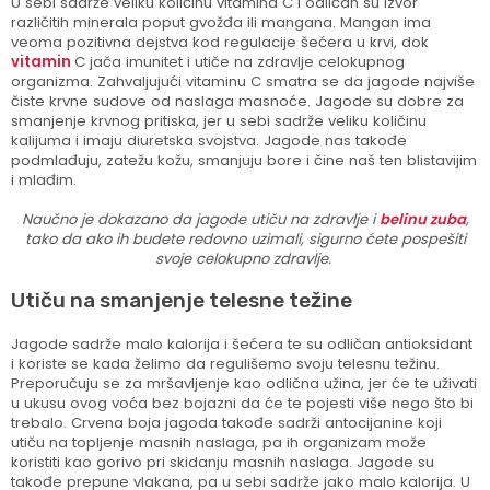
U sebi sadrže veliku količinu vitamina C i odličan su izvor
različitih minerala poput gvožđa ili mangana. Mangan ima
veoma pozitivna dejstva kod regulacije šećera u krvi, dok
vitamin
C jača imunitet i utiče na zdravlje celokupnog
organizma. Zahvaljujući vitaminu C smatra se da jagode najviše
čiste krvne sudove od naslaga masnoće. Jagode su dobre za
smanjenje krvnog pritiska, jer u sebi sadrže veliku količinu
kalijuma i imaju diuretska svojstva. Jagode nas takođe
podmlađuju, zatežu kožu, smanjuju bore i čine naš ten blistavijim
i mlađim.
Naučno je dokazano da jagode utiču na zdravlje i
belinu zuba
,
tako da ako ih budete redovno uzimali, sigurno ćete pospešiti
svoje celokupno zdravlje.
Utiču na smanjenje telesne težine
Jagode sadrže malo kalorija i šećera te su odličan antioksidant
i koriste se kada želimo da regulišemo svoju telesnu težinu.
Preporučuju se za mršavljenje kao odlična užina, jer će te uživati
u ukusu ovog voća bez bojazni da će te pojesti više nego što bi
trebalo. Crvena boja jagoda takođe sadrži antocijanine koji
utiču na topljenje masnih naslaga, pa ih organizam može
koristiti kao gorivo pri skidanju masnih naslaga. Jagode su
takođe prepune vlakana, pa u sebi sadrže jako malo kalorija. U