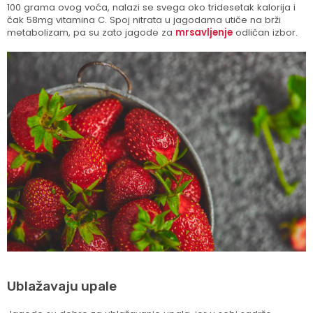
100 grama ovog voća, nalazi se svega oko tridesetak kalorija i
čak 58mg vitamina C. Spoj nitrata u jagodama utiče na brži
metabolizam, pa su zato jagode za
mrsavljenje
odličan izbor.
Ublažavaju upale