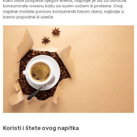
Kako biste pospešili njegov efekat, najbolje je da za doručak
konzumirate ovsenu kašu sa suvim voćem ili proteine. Ovaj
napitak možete ponovo konzumirati tokom dana, najbolje u
kasno popodne ili uveče.
Koristi i štete ovog napitka