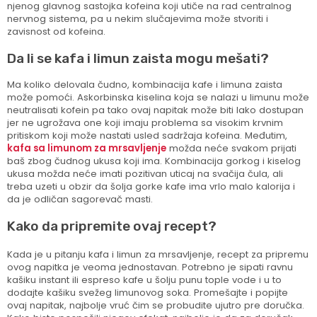
njenog glavnog sastojka kofeina koji utiče na rad centralnog
nervnog sistema, pa u nekim slučajevima može stvoriti i
zavisnost od kofeina.
Da li se kafa i limun zaista mogu mešati?
Ma koliko delovala čudno, kombinacija kafe i limuna zaista
može pomoći. Askorbinska kiselina koja se nalazi u limunu može
neutralisati kofein pa tako ovaj napitak može biti lako dostupan
jer ne ugrožava one koji imaju problema sa visokim krvnim
pritiskom koji može nastati usled sadržaja kofeina. Međutim,
kafa sa limunom za mrsavljenje
možda neće svakom prijati
baš zbog čudnog ukusa koji ima. Kombinacija gorkog i kiselog
ukusa možda neće imati pozitivan uticaj na svačija čula, ali
treba uzeti u obzir da šolja gorke kafe ima vrlo malo kalorija i
da je odličan sagorevač masti.
Kako da pripremite ovaj recept?
Kada je u pitanju kafa i limun za mrsavljenje, recept za pripremu
ovog napitka je veoma jednostavan. Potrebno je sipati ravnu
kašiku instant ili espreso kafe u šolju punu tople vode i u to
dodajte kašiku svežeg limunovog soka. Promešajte i popijte
ovaj napitak, najbolje vruć čim se probudite ujutro pre doručka.