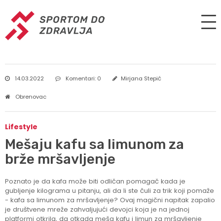
14.03.2022
Komentari: 0
Mirjana Stepić
Obrenovac
Lifestyle
Mešaju kafu sa limunom za
brže mršavljenje
Poznato je da kafa može biti odličan pomagač kada je
gubljenje kilograma u pitanju, ali da li ste čuli za trik koji pomaže
- kafa sa limunom za mršavljenje? Ovaj magični napitak zapalio
je društvene mreže zahvaljujući devojci koja je na jednoj
platformi otkrila, da otkada meša kafu i limun za mršavljenje