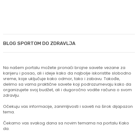
BLOG SPORTOM DO ZDRAVLJA
Na našem portalu možete pronaći brojne savete vezane za
karijeru i posao, ali i ideje kako da najbolje iskoristite slobodno
vreme, koje uključuje kako odmor, tako i zabavu. Takođe,
delimo sa vama praktične savete koji podrazumevaju kako da
organizujete svoj budžet, ali i dugoročno vodite računa o svom
zdravlju.
Očekuju vas informacije, zanimljivosti i saveti na širok dijapazon
tema.
Čekamo vas svakog dana sa novim temama na portalu Kako
da.