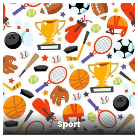
Ishrana profesionalnih sportista
Kako da oporavimo kožu nakon zime?
Koliko je šećer (ne)zdrav?
Saveti za jutranji trening
Sport