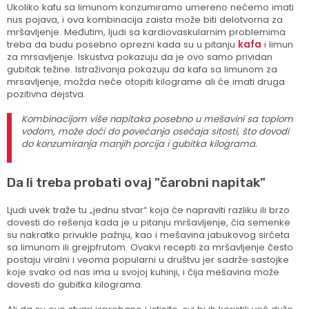
Ukoliko kafu sa limunom konzumiramo umereno nećemo imati
nus pojava, i ova kombinacija zaista može biti delotvorna za
mršavljenje. Međutim, ljudi sa kardiovaskularnim problemima
treba da budu posebno oprezni kada su u pitanju
kafa
i limun
za mrsavljenje. Iskustva pokazuju da je ovo samo prividan
gubitak težine. Istraživanja pokazuju da kafa sa limunom za
mrsavljenje, možda neće otopiti kilograme ali će imati druga
pozitivna dejstva.
Kombinacijom više napitaka posebno u mešavini sa toplom
vodom, može doći do povećanja osećaja sitosti, što dovodi
do konzumiranja manjih porcija i gubitka kilograma.
Da li treba probati ovaj "čarobni napitak"
Ljudi uvek traže tu „jednu stvar“ koja će napraviti razliku ili brzo
dovesti do rešenja kada je u pitanju mršavljenje, čia semenke
su nakratko privukle pažnju, kao i mešavina jabukovog sirćeta
sa limunom ili grejpfrutom. Ovakvi recepti za mršavljenje često
postaju viralni i veoma popularni u društvu jer sadrže sastojke
koje svako od nas ima u svojoj kuhinji, i čija mešavina može
dovesti do gubitka kilograma.