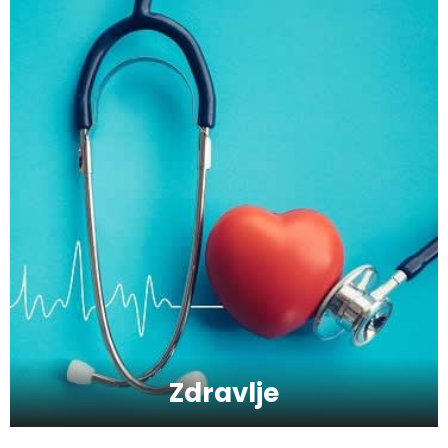
Kako da ostanete fit - vežbajte kod kuće
Zbog čega je zumba sve popularnija?
Mitovi o zdravoj hrani
Zdravlje
Skijanje pa plivanje, idealne aktivnosti na
raspustu u Sloveniji