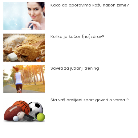
Kako da oporavimo kožu nakon zime?
Koliko je šećer (ne)zdrav?
Saveti za jutranji trening
Šta vaš omiljeni sport govori o vama ?
Kako trčanje doprinosi zdravlju?