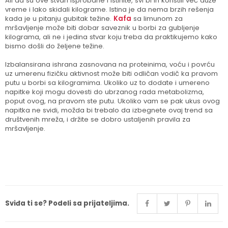
Ali da su ove stvari isprobane i istinite, svi bi ih koristili već duže
vreme i lako skidali kilograme. Istina je da nema brzih rešenja
kada je u pitanju gubitak težine.
Kafa
sa limunom za
mršavljenje može biti dobar saveznik u borbi za gubljenje
kilograma, ali ne i jedina stvar koju treba da praktikujemo kako
bismo došli do željene težine.
Izbalansirana ishrana zasnovana na proteinima, voću i povrću
uz umerenu fizičku aktivnost može biti odličan vodič ka pravom
putu u borbi sa kilogramima. Ukoliko uz to dodate i umereno
napitke koji mogu dovesti do ubrzanog rada metabolizma,
poput ovog, na pravom ste putu. Ukoliko vam se pak ukus ovog
napitka ne svidi, možda bi trebalo da izbegnete ovaj trend sa
društvenih mreža, i držite se dobro ustaljenih pravila za
mršavljenje.
Sviđa ti se? Podeli sa prijateljima.