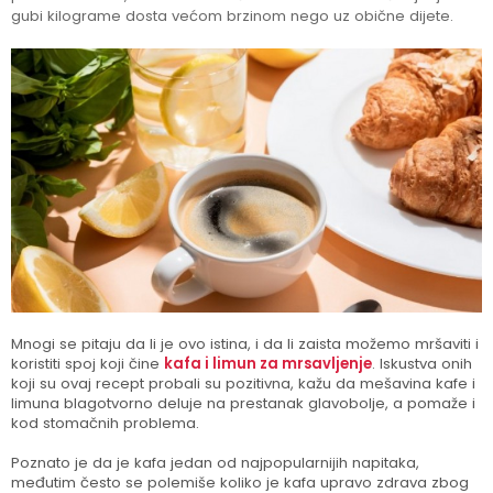
gubi kilograme dosta većom brzinom nego uz obične dijete.
Mnogi se pitaju da li je ovo istina, i da li zaista možemo mršaviti i
koristiti spoj koji čine
kafa i limun za mrsavljenje
. Iskustva onih
koji su ovaj recept probali su pozitivna, kažu da mešavina kafe i
limuna blagotvorno deluje na prestanak glavobolje, a pomaže i
kod stomačnih problema.
Poznato je da je kafa jedan od najpopularnijih napitaka,
međutim često se polemiše koliko je kafa upravo zdrava zbog