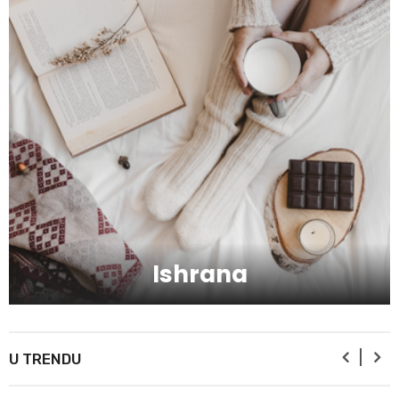
Zbog čega je zumba sve popularnija?
Mitovi o zdravoj hrani
Skijanje pa plivanje, idealne aktivnosti na
raspustu u Sloveniji
Ishrana
Ishrana profesionalnih sportista
U TRENDU