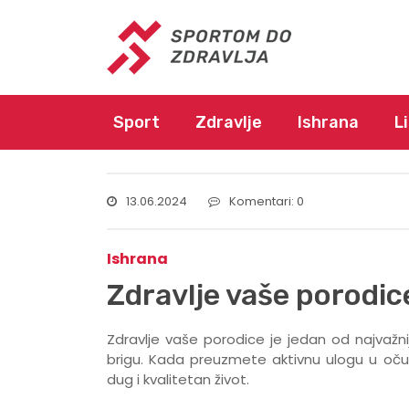
Sport
Zdravlje
Ishrana
L
13.06.2024
Komentari: 0
Ishrana
Zdravlje vaše porodi
Zdravlje vaše porodice je jedan od najvažni
brigu. Kada preuzmete aktivnu ulogu u očuva
dug i kvalitetan život.