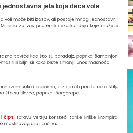
i jednostavna jela koja deca vole
 voli može biti izazov, ali postoje mnogi jednostavni i
e. Mi smo za vas pripremili nekoliko ideja koje možete
e razno povrće kao što su paradajz, paprika, šampinjoni
asni ili biljni sir kako biste smanjili unos masnoća.
limunovom soku i začinima, a zatim ih pecite na roštilju
što su tikvice, paprike i šargarepe.
 čips
, zdravu verziju koristeći tanke kriške krompira,
lo maslinovog ulja i začina.