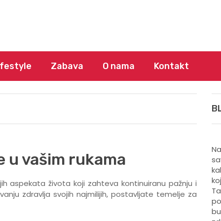
ifestyle
Zabava
O nama
Kontakt
B
Na
ce u vašim rukama
sa
ka
ko
jih aspekata života koji zahteva kontinuiranu pažnju i
Ta
nju zdravlja svojih najmilijih, postavljate temelje za
po
bu