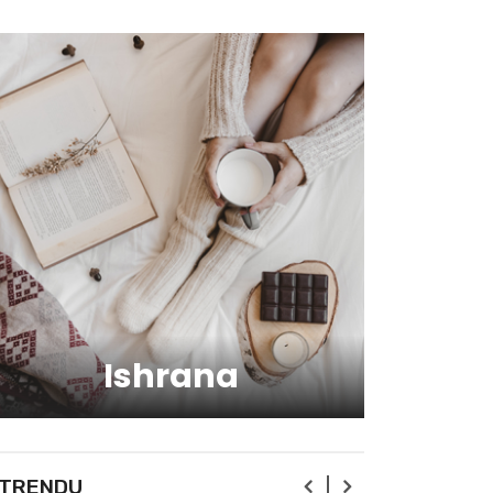
zdravlju?
Kako da ostanete fit -
vežbajte kod kuće
Zbog čega je zumba sve
popularnija?
Mitovi o zdravoj hrani
Ishrana
Skijanje pa plivanje, idealne
aktivnosti na raspustu u
Sloveniji
Ishrana profesionalnih
 TRENDU
sportista