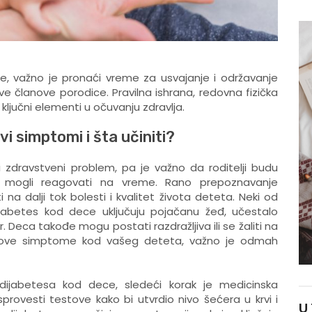
, važno je pronaći vreme za usvajanje i održavanje
sve članove porodice. Pravilna ishrana, redovna fizička
ključni elementi u očuvanju zdravlja.
vi simptomi i šta učiniti?
i zdravstveni problem, pa je važno da roditelji budu
 mogli reagovati na vreme. Rano prepoznavanje
a dalji tok bolesti i kvalitet života deteta. Neki od
jabetes kod dece uključuju pojačanu žeđ, učestalo
 Deca takođe mogu postati razdražljiva ili se žaliti na
te ove simptome kod vašeg deteta, važno je odmah
dijabetesa kod dece, sledeći korak je medicinska
sprovesti testove kako bi utvrdio nivo šećera u krvi i
U