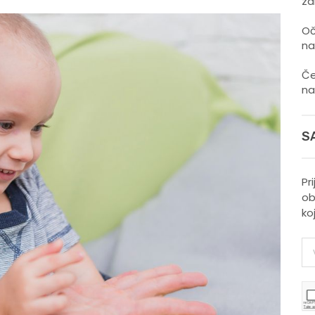
zd
Oč
na
Če
na
S
Pr
ob
ko