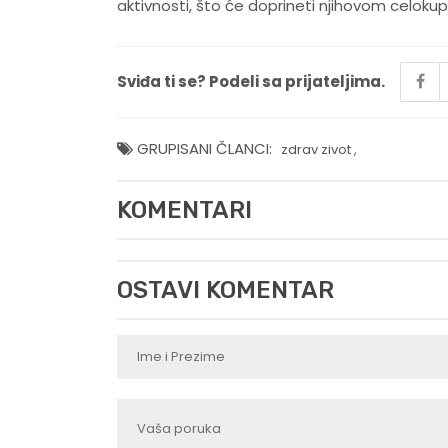
aktivnosti, što će doprineti njihovom celokup
Sviđa ti se? Podeli sa prijateljima.
GRUPISANI ČLANCI:
zdrav zivot
,
KOMENTARI
OSTAVI KOMENTAR