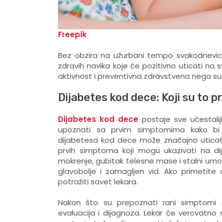
Freepik
Bez obzira na užurbani tempo svakodnevice
zdravih navika koje će pozitivno uticati na 
aktivnost i preventivna zdravstvena nega su 
Dijabetes kod dece: Koji su to pr
Dijabetes kod dece
postaje sve učestalij
upoznati sa prvim simptomima kako bi
dijabetesa kod dece može značajno uticati n
prvih simptoma koji mogu ukazivati na di
mokrenje, gubitak telesne mase i stalni umor.
glavobolje i zamagljen vid. Ako primeti
potražiti savet lekara.
Nakon što su prepoznati rani simptomi 
evaluacija i dijagnoza. Lekar će verovatno 