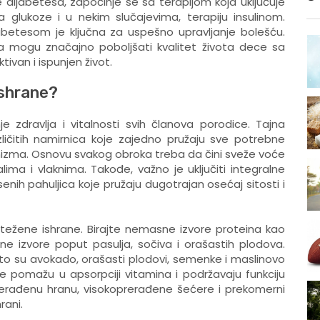
 dijabetesa, započinje se sa terapijom koja uključuje
 glukoze i u nekim slučajevima, terapiju insulinom.
jabetesom je ključna za uspešno upravljanje bolešću.
a mogu značajno poboljšati kvalitet života dece sa
van i ispunjen život.
ishrane?
e zdravlja i vitalnosti svih članova porodice. Tajna
zličitih namirnica koje zajedno pružaju sve potrebne
nizma. Osnovu svakog obroka treba da čini sveže voće
lima i vlaknima. Takođe, važno je uključiti integralne
senih pahuljica koje pružaju dugotrajan osećaj sitosti i
otežene ishrane. Birajte nemasne izvore proteina kao
biljne izvore poput pasulja, sočiva i orašastih plodova.
to su avokado, orašasti plodovi, semenke i maslinovo
One pomažu u apsorpciji vitamina i podržavaju funkciju
erađenu hranu, visokoprerađene šećere i prekomerni
rani.