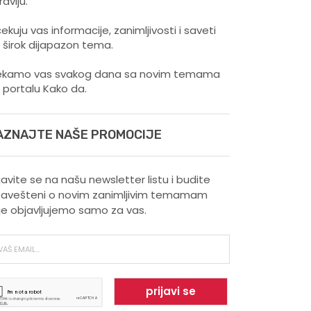
ravlju.
ekuju vas informacije, zanimljivosti i saveti
 širok dijapazon tema.
kamo vas svakog dana sa novim temama
 portalu Kako da.
AZNAJTE NAŠE PROMOCIJE
ijavite se na našu newsletter listu i budite
avešteni o novim zanimljivim temamam
je objavljujemo samo za vas.
Šta vaš omiljeni sport govori
o vama ?
Kako trčanje doprinosi