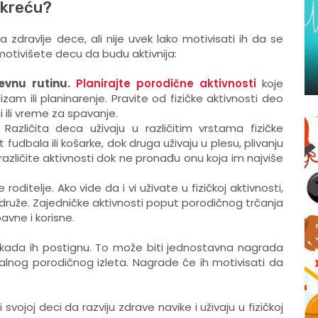
 kreću?
a zdravlje dece, ali nije uvek lako motivisati ih da se
motivišete decu da budu aktivnija:
vnu rutinu.
Planirajte porodične aktivnosti
koje
lizam ili planinarenje. Pravite od fizičke aktivnosti deo
ili vreme za spavanje.
Različita deca uživaju u različitim vrstama fizičke
fudbala ili košarke, dok druga uživaju u plesu, plivanju
aže različite aktivnosti dok ne pronađu onu koja im najviše
ditelje. Ako vide da i vi uživate u fizičkoj aktivnosti,
ridruže. Zajedničke aktivnosti poput porodičnog trčanja
avne i korisne.
u kada ih postignu. To može biti jednostavna nagrada
ijalnog porodičnog izleta. Nagrade će ih motivisati da
joj deci da razviju zdrave navike i uživaju u fizičkoj