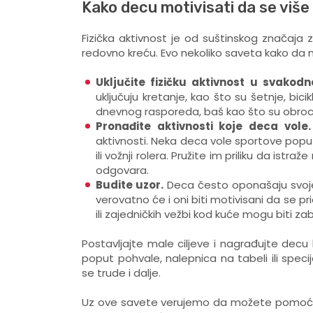
Kako decu motivisati da se više
Fizička aktivnost je od suštinskog značaja z
redovno kreću. Evo nekoliko saveta kako da 
Uključite fizičku aktivnost
u svakodne
uključuju kretanje, kao što su šetnje, bicik
dnevnog rasporeda, baš kao što su obroci 
Pronađite aktivnosti koje deca vole.
aktivnosti. Neka deca vole sportove poput 
ili vožnji rolera. Pružite im priliku da istr
odgovara.
Budite uzor.
Deca često oponašaju svoje ro
verovatno će i oni biti motivisani da se p
ili zajedničkih vežbi kod kuće mogu biti zab
Postavljajte male ciljeve i nagrađujte dec
poput pohvale, nalepnica na tabeli ili spec
se trude i dalje.
Uz ove savete verujemo da možete pomoći svo