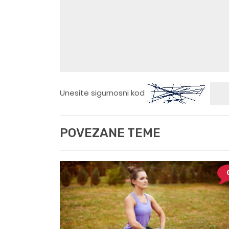
Unesite sigurnosni kod
POVEZANE TEME
0