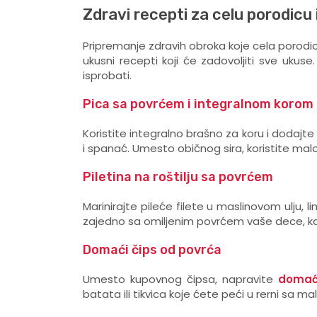
Zdravi recepti za celu porodicu 
Pripremanje zdravih obroka koje cela porodica
ukusni recepti koji će zadovoljiti sve ukus
isprobati.
Pica sa povrćem i integralnom korom
Koristite integralno brašno za koru i dodajt
i spanać. Umesto običnog sira, koristite malom
Piletina na roštilju sa povrćem
Marinirajte pileće filete u maslinovom ulju, 
zajedno sa omiljenim povrćem vaše dece, kao 
Domaći čips od povrća
Umesto kupovnog čipsa, napravite
domaći
batata ili tikvica koje ćete peći u rerni sa ma