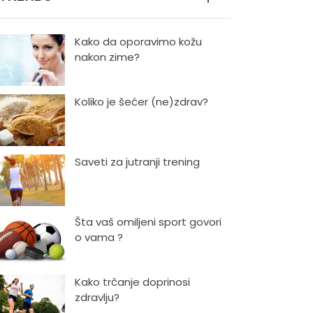
Kako da oporavimo kožu
nakon zime?
Koliko je šećer (ne)zdrav?
Saveti za jutranji trening
Šta vaš omiljeni sport govori
o vama ?
Kako trčanje doprinosi
zdravlju?