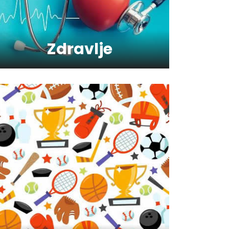
Kako da oporavimo kožu
nakon zime?
Zdravlje
Koliko je šećer (ne)zdrav?
Saveti za jutranji trening
Šta vaš omiljeni sport govori
o vama ?
Kako trčanje doprinosi
zdravlju?