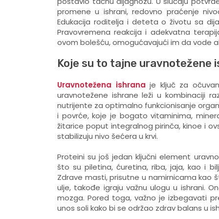
postavio tačnu dijagnozu. U slučaju potvrde
promene u ishrani, redovno praćenje nivoa
Edukacija roditelja i deteta o životu sa di
Pravovremena reakcija i adekvatna terapij
ovom bolešću, omogućavajući im da vode akti
Koje su to tajne uravnotežene 
Uravnotežena ishrana
je ključ za očuvanj
uravnotežene ishrane leži u kombinaciji ra
nutrijente za optimalno funkcionisanje orga
i povrće, koje je bogato vitaminima, minera
žitarice poput integralnog pirinča, kinoe i ov
stabilizuju nivo šećera u krvi.
Proteini su još jedan ključni element uravn
što su piletina, ćuretina, riba, jaja, kao i 
Zdrave masti, prisutne u namirnicama kao š
ulje, takođe igraju važnu ulogu u ishrani. 
mozga. Pored toga, važno je izbegavati pr
unos soli kako bi se održao zdrav balans u ish