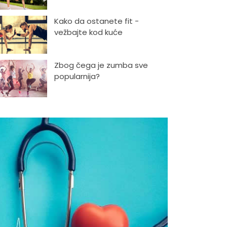
Kako da ostanete fit -
vežbajte kod kuće
Zbog čega je zumba sve
popularnija?
Mitovi o zdravoj hrani
Skijanje pa plivanje, idealne
aktivnosti na raspustu u
Sloveniji
Ishrana profesionalnih
sportista