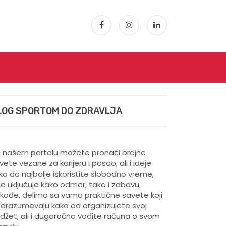
LOG SPORTOM DO ZDRAVLJA
 našem portalu možete pronaći brojne
vete vezane za karijeru i posao, ali i ideje
ko da najbolje iskoristite slobodno vreme,
je uključuje kako odmor, tako i zabavu.
kođe, delimo sa vama praktične savete koji
drazumevaju kako da organizujete svoj
džet, ali i dugoročno vodite računa o svom