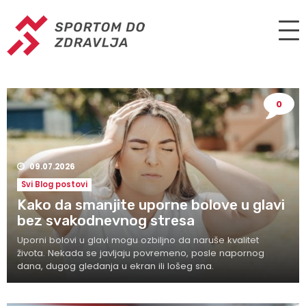
0
09.07.2026
Svi Blog postovi
Kako da smanjite uporne bolove u glavi
bez svakodnevnog stresa
Uporni bolovi u glavi mogu ozbiljno da naruše kvalitet
života. Nekada se javljaju povremeno, posle napornog
dana, dugog gledanja u ekran ili lošeg sna.