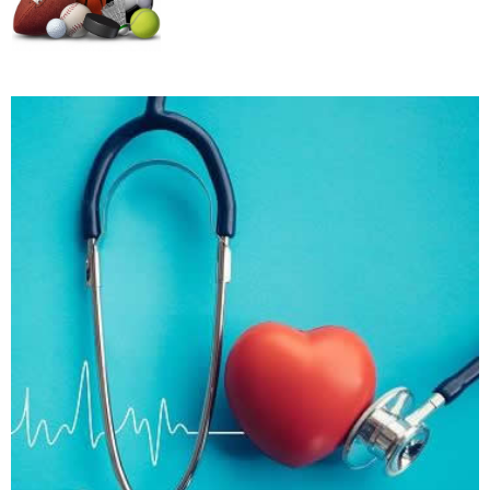
Kako trčanje doprinosi zdravlju?
Kako da ostanete fit - vežbajte kod kuće
Zbog čega je zumba sve popularnija?
Mitovi o zdravoj hrani