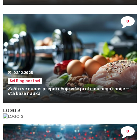
0
02.12.2025
Svi Blog postovi
Zašto se danas preporučuje više proteina nego ranije —
šta kaže nauka
LOGO 3
0