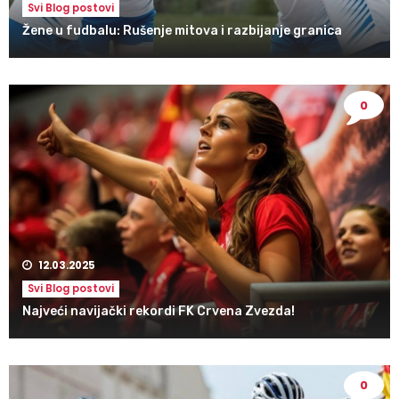
Svi Blog postovi
Žene u fudbalu: Rušenje mitova i razbijanje granica
0
12.03.2025
Svi Blog postovi
Najveći navijački rekordi FK Crvena Zvezda!
0