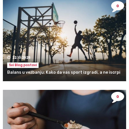
0
22.10.2025
Svi Blog postovi
Balans u vežbanju: Kako da vas sport izgradi, a ne iscrpi
0