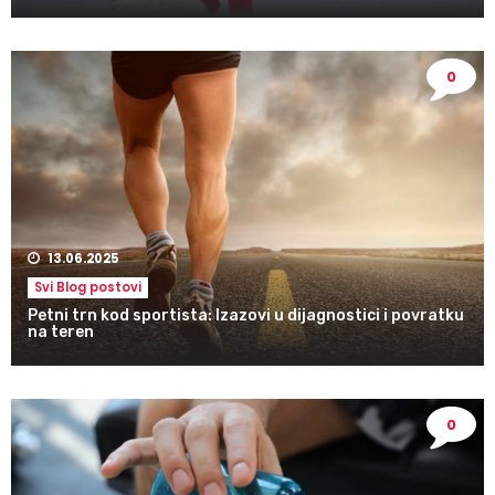
0
13.06.2025
Svi Blog postovi
Petni trn kod sportista: Izazovi u dijagnostici i povratku
na teren
0