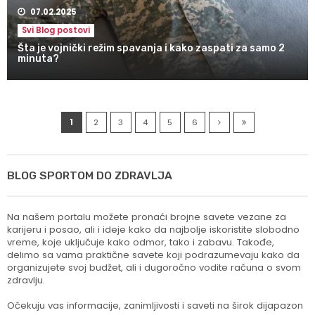
07.02.2025
Svi Blog postovi
Šta je vojnički režim spavanja i kako zaspati za samo 2
minuta?
1
2
3
4
5
6
BLOG SPORTOM DO ZDRAVLJA
Na našem portalu možete pronaći brojne savete vezane za
karijeru i posao, ali i ideje kako da najbolje iskoristite slobodno
vreme, koje uključuje kako odmor, tako i zabavu. Takođe,
delimo sa vama praktične savete koji podrazumevaju kako da
organizujete svoj budžet, ali i dugoročno vodite računa o svom
zdravlju.
Očekuju vas informacije, zanimljivosti i saveti na širok dijapazon