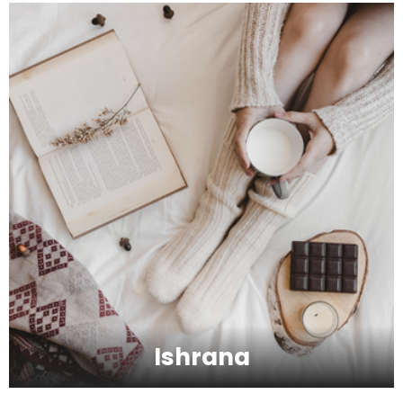
Zbog čega je zumba sve popularnija?
Mitovi o zdravoj hrani
Skijanje pa plivanje, idealne aktivnosti na
raspustu u Sloveniji
Ishrana