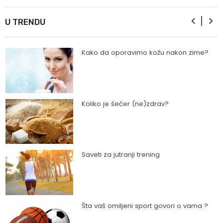
Ishrana profesionalnih sportista
U TRENDU
Kako da oporavimo kožu nakon zime?
Koliko je šećer (ne)zdrav?
Saveti za jutranji trening
Šta vaš omiljeni sport govori o vama ?