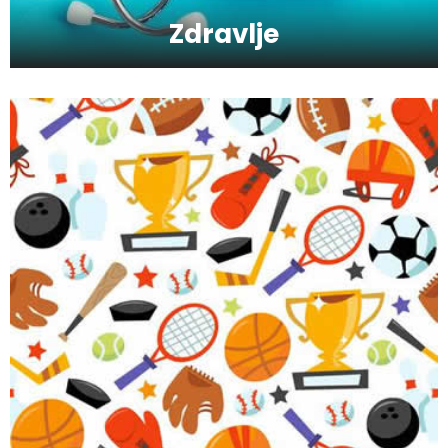
Zdravlje
Skijanje pa plivanje, idealne aktivnosti na
raspustu u Sloveniji
Ishrana profesionalnih sportista
Kako da oporavimo kožu nakon zime?
Koliko je šećer (ne)zdrav?
Saveti za jutranji trening