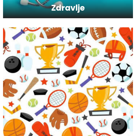
Zdravlje
Skijanje pa plivanje, idealne aktivnosti na
raspustu u Sloveniji
Ishrana profesionalnih sportista
Kako da oporavimo kožu nakon zime?
Koliko je šećer (ne)zdrav?
Saveti za jutranji trening