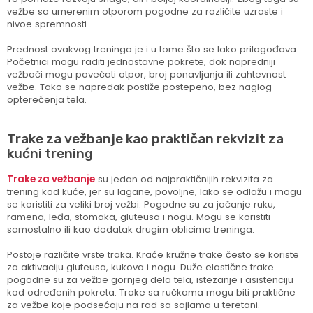
vežbe sa umerenim otporom pogodne za različite uzraste i
nivoe spremnosti.
Prednost ovakvog treninga je i u tome što se lako prilagođava.
Početnici mogu raditi jednostavne pokrete, dok napredniji
vežbači mogu povećati otpor, broj ponavljanja ili zahtevnost
vežbe. Tako se napredak postiže postepeno, bez naglog
opterećenja tela.
Trake za vežbanje kao praktičan rekvizit za
kućni trening
Trake za vežbanje
su jedan od najpraktičnijih rekvizita za
trening kod kuće, jer su lagane, povoljne, lako se odlažu i mogu
se koristiti za veliki broj vežbi. Pogodne su za jačanje ruku,
ramena, leđa, stomaka, gluteusa i nogu. Mogu se koristiti
samostalno ili kao dodatak drugim oblicima treninga.
Postoje različite vrste traka. Kraće kružne trake često se koriste
za aktivaciju gluteusa, kukova i nogu. Duže elastične trake
pogodne su za vežbe gornjeg dela tela, istezanje i asistenciju
kod određenih pokreta. Trake sa ručkama mogu biti praktične
za vežbe koje podsećaju na rad sa sajlama u teretani.