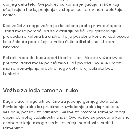
donjeg dela tela. Ovi pokreti su korisni jer jačaju mišiće koji
učestvuju u hodu, penjanju uz stepenice i pravilnom položaju
karlice.
Kod vežbi za noge važno je da kolena prate pravac stopala.
Traka može pomoći da se aktiviraju mišići koji sprečavaju
propadanje kolena ka unutra. To je posebno korisno kod osoba
koje žele da poboljšaju tehniku čučnja ili stabilnost tokom
iskoraka.
Pokreti treba da budu spori i kontrolisani. Ako se vežba izvodi
prebrzo, traka može povući telo u loš položaj. Bolje je uraditi
manje ponavljanja pravilno nego veliki broj pokreta bez
kontrole.
Vežbe za leđa ramena i ruke
Duge trake mogu biti odlične za jačanje gornjeg dela tela.
Povlačenje trake ka grudima, razvlačenje trake ispred tela,
veslanje, potisak za ramena i vežbe za rotatore ramena mogu
doprineti boljoj stabilnosti i snazi. Ove vežbe su posebno korisne
osobama koje mnogo sede i osećaju napetost u vratu i
ramenima.