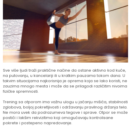
Sve više ljudi traži praktične načine da ostane aktivno kod kuće,
na putovanju, u kancelariji ili u kratkim pauzama tokom dana. U
takvim situacijama najkorisnija je oprema koja se lako koristi, ne
zauzima mnogo mesta i može da se prilagodi različitim nivoima
fizičke spremnosti.
Trening sa otporom ima važnu ulogu u jačanju mišića, stabilnosti
zglobova, boljoj pokretljivosti i održavanju pravilnog držanja tela.
Ne mora uvek da podrazumeva tegove i sprave. Otpor se može
postići i lakšim rekvizitima koji omogućavaju kontrolisane
pokrete i postepeno napredovanje.