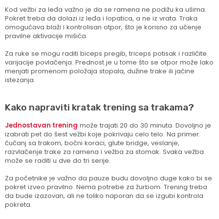
Kod vežbi za leđa važno je da se ramena ne podižu ka ušima.
Pokret treba da dolazi iz leđa i lopatica, a ne iz vrata. Traka
omogućava blaži i kontrolisan otpor, što je korisno za učenje
pravilne aktivacije mišića.
Za ruke se mogu raditi biceps pregib, triceps potisak i različite
varijacije povlačenja. Prednost je u tome što se otpor može lako
menjati promenom položaja stopala, dužine trake ili jačine
istezanja.
Kako napraviti kratak trening sa trakama?
Jednostavan trening
može trajati 20 do 30 minuta. Dovoljno je
izabrati pet do šest vežbi koje pokrivaju celo telo. Na primer:
čučanj sa trakom, bočni koraci, glute bridge, veslanje,
razvlačenje trake za ramena i vežba za stomak. Svaka vežba
može se raditi u dve do tri serije.
Za početnike je važno da pauze budu dovoljno duge kako bi se
pokret izveo pravilno. Nema potrebe za žurbom. Trening treba
da bude izazovan, ali ne toliko naporan da se izgubi kontrola
pokreta.