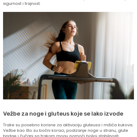
sigurnost i trajnost.
Vežbe za noge i gluteus koje se lako izvode
Trake su posebno korisne za aktivaciju gluteusa i mišića kukova.
Vežbe kao što su bočni koraci, podizanje noge u stranu, glute
bridge i čučanj sa trakom mogu pomoći boljoj stabilnosti