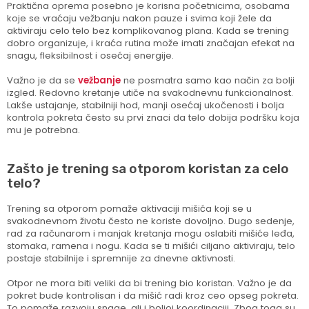
Praktična oprema posebno je korisna početnicima, osobama
koje se vraćaju vežbanju nakon pauze i svima koji žele da
aktiviraju celo telo bez komplikovanog plana. Kada se trening
dobro organizuje, i kraća rutina može imati značajan efekat na
snagu, fleksibilnost i osećaj energije.
Važno je da se
vežbanje
ne posmatra samo kao način za bolji
izgled. Redovno kretanje utiče na svakodnevnu funkcionalnost.
Lakše ustajanje, stabilniji hod, manji osećaj ukočenosti i bolja
kontrola pokreta često su prvi znaci da telo dobija podršku koja
mu je potrebna.
Zašto je trening sa otporom koristan za celo
telo?
Trening sa otporom pomaže aktivaciji mišića koji se u
svakodnevnom životu često ne koriste dovoljno. Dugo sedenje,
rad za računarom i manjak kretanja mogu oslabiti mišiće leđa,
stomaka, ramena i nogu. Kada se ti mišići ciljano aktiviraju, telo
postaje stabilnije i spremnije za dnevne aktivnosti.
Otpor ne mora biti veliki da bi trening bio koristan. Važno je da
pokret bude kontrolisan i da mišić radi kroz ceo opseg pokreta.
To pomaže razvoju snage, ali i boljoj koordinaciji. Zbog toga su