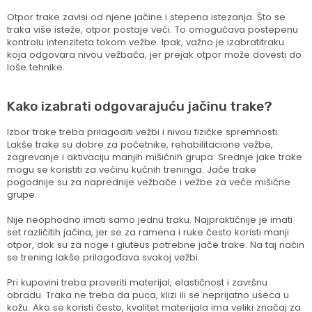
Otpor trake zavisi od njene jačine i stepena istezanja. Što se
traka više isteže, otpor postaje veći. To omogućava postepenu
kontrolu intenziteta tokom vežbe. Ipak, važno je izabratitraku
koja odgovara nivou vežbača, jer prejak otpor može dovesti do
loše tehnike.
Kako izabrati odgovarajuću jačinu trake?
Izbor trake treba prilagoditi vežbi i nivou fizičke spremnosti.
Lakše trake su dobre za početnike, rehabilitacione vežbe,
zagrevanje i aktivaciju manjih mišićnih grupa. Srednje jake trake
mogu se koristiti za većinu kućnih treninga. Jače trake
pogodnije su za naprednije vežbače i vežbe za veće mišićne
grupe.
Nije neophodno imati samo jednu traku. Najpraktičnije je imati
set različitih jačina, jer se za ramena i ruke često koristi manji
otpor, dok su za noge i gluteus potrebne jače trake. Na taj način
se trening lakše prilagođava svakoj vežbi.
Pri kupovini treba proveriti materijal, elastičnost i završnu
obradu. Traka ne treba da puca, klizi ili se neprijatno useca u
kožu. Ako se koristi često, kvalitet materijala ima veliki značaj za