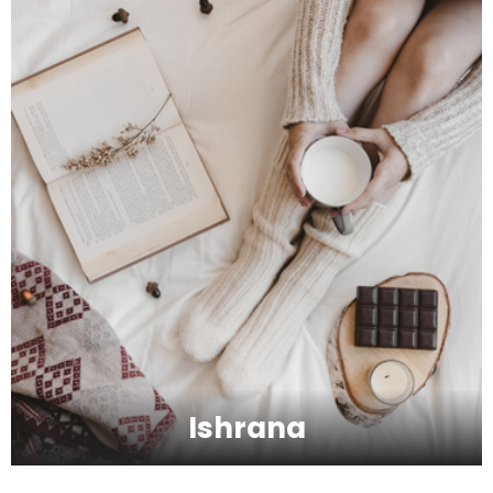
Zbog čega je zumba sve popularnija?
Mitovi o zdravoj hrani
Skijanje pa plivanje, idealne aktivnosti na
raspustu u Sloveniji
Ishrana
Ishrana profesionalnih sportista