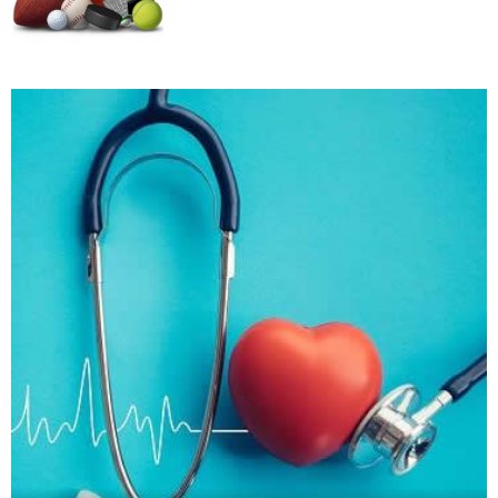
Kako trčanje doprinosi zdravlju?
Kako da ostanete fit - vežbajte kod kuće
Zbog čega je zumba sve popularnija?
Mitovi o zdravoj hrani