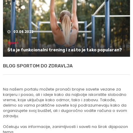
03.06.2022
Sport
Šta je funkcionalni trening i zašto je tako popularan?
BLOG SPORTOM DO ZDRAVLJA
Na našem portalu možete pronaći brojne savete vezane za
karijeru i posao, ali i ideje kako da najbolje iskoristite slobodno
vreme, koje uključuje kako odmor, tako i zabavu. Takođe,
delimo sa vama praktične savete koji podrazumevaju kako da
organizujete svoj budžet, ali i dugoročno vodite računa o svom
zdravlju.
Očekuju vas informacije, zanimljivosti i saveti na širok dijapazon
tema.