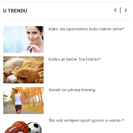
U TRENDU
Kako da oporavimo kožu nakon zime?
Koliko je šećer (ne)zdrav?
Saveti za jutranji trening
Šta vaš omiljeni sport govori o vama ?