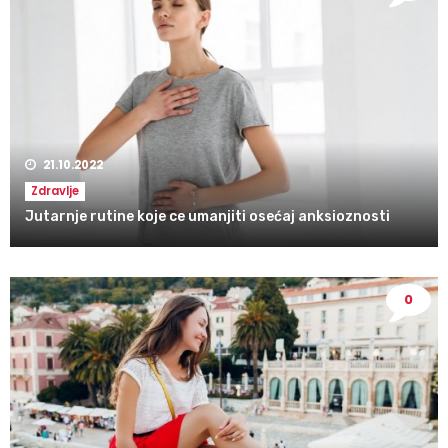
21.10.2022
Zdravlje
Jutarnje rutine koje ce umanjiti osećaj anksioznosti
0