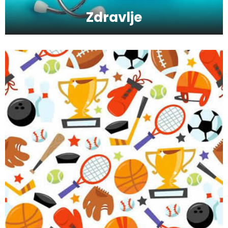
Zdravlje
Skijanje pa plivanje, idealne aktivnosti na
raspustu u Sloveniji
Ishrana profesionalnih sportista
Kako da oporavimo kožu nakon zime?
Koliko je šećer (ne)zdrav?
Saveti za jutranji trening