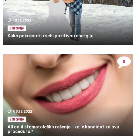
18.12.2022
Zdravlje
Kako pokrenuti u sebi pozitivnu energiju
0
08.12.2022
Zdravlje
All on 4 stomatološko rešenje - ko je kandidat za ovu
proceduru?