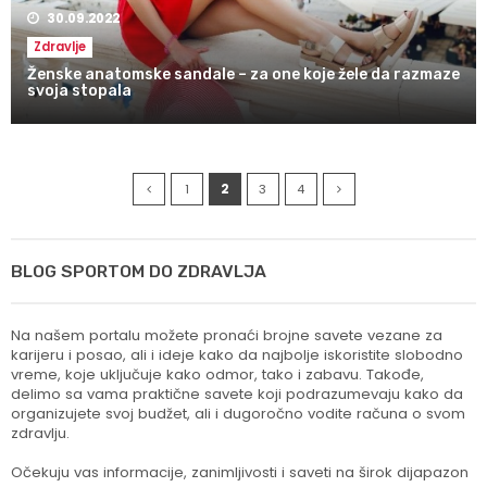
30.09.2022
Zdravlje
Ženske anatomske sandale – za one koje žele da razmaze
svoja stopala
1
2
3
4
BLOG SPORTOM DO ZDRAVLJA
Na našem portalu možete pronaći brojne savete vezane za
karijeru i posao, ali i ideje kako da najbolje iskoristite slobodno
vreme, koje uključuje kako odmor, tako i zabavu. Takođe,
delimo sa vama praktične savete koji podrazumevaju kako da
organizujete svoj budžet, ali i dugoročno vodite računa o svom
zdravlju.
Očekuju vas informacije, zanimljivosti i saveti na širok dijapazon