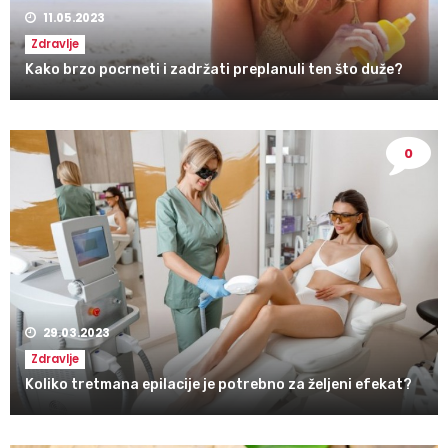
11.05.2023
Zdravlje
Kako brzo pocrneti i zadržati preplanuli ten što duže?
0
29.03.2023
Zdravlje
Koliko tretmana epilacije je potrebno za željeni efekat?