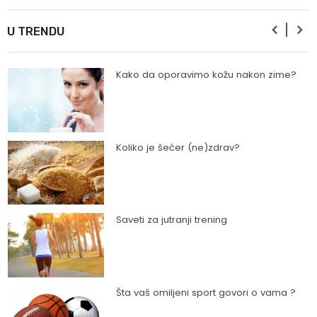
Ishrana profesionalnih sportista
U TRENDU
Kako da oporavimo kožu nakon zime?
Koliko je šećer (ne)zdrav?
Saveti za jutranji trening
Šta vaš omiljeni sport govori o vama ?