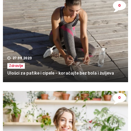
0
27.09.2023
Zdravlje
Ulošci za patike i cipele – koračajte bez bola i žuljeva
0