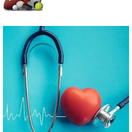
Kako trčanje doprinosi zdravlju?
Kako da ostanete fit - vežbajte kod kuće
Zbog čega je zumba sve popularnija?
Mitovi o zdravoj hrani