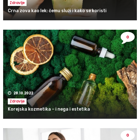
Zdravlje
Crna zova kao lek: čemu služi i kako se koristi
0
28.10.2022
Zdravlje
Korejska kozmetika – i nega i estetika
0