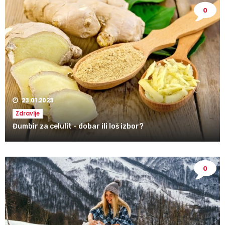
0
23.01.2023
Zdravlje
Đumbir za celulit - dobar ili loš izbor?
0