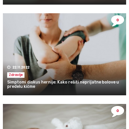
0
22.11.2022
Zdravlje
Simptomi diskus hernije: Kako rešiti neprijatne bolove u
predelu kičme
0