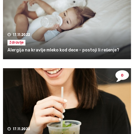
17.11.2022
Zdravlje
Alergija na kravlje mleko kod dece – postoji li rešenje?
0
17.11.2022