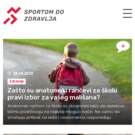
0
28.09.2023
Zdravlje
Zašto su anatomski rančevi za školu
pravi izbor za vašeg mališana?
Anatomski rančevi za školu su dizajnirani tako da detetovu
kičmu podržavaju na najbolji mogući način. Ne samo da
smanjuju pritisak na leđa i ravnomerno raspoređuju...