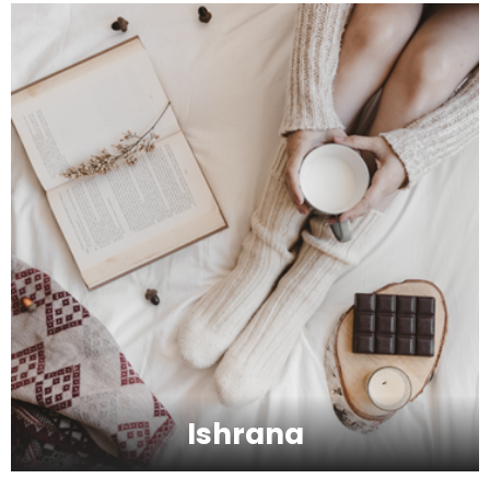
Zbog čega je zumba sve popularnija?
Mitovi o zdravoj hrani
Skijanje pa plivanje, idealne aktivnosti na
raspustu u Sloveniji
Ishrana