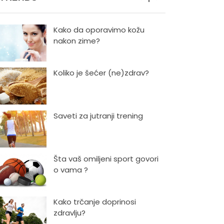
Kako da oporavimo kožu
nakon zime?
Koliko je šećer (ne)zdrav?
Saveti za jutranji trening
Šta vaš omiljeni sport govori
o vama ?
Kako trčanje doprinosi
zdravlju?