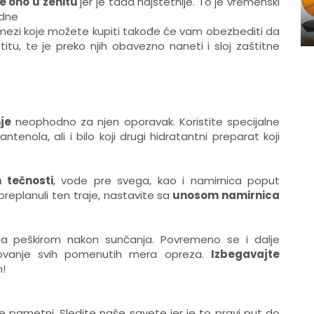
e ono u zenitu
jer je tada najštetnije. To je vremenski
odne
kmezi koje možete kupiti takođe će vam obezbediti da
tu, te je preko njih obavezno naneti i sloj zaštitne
je
neophodno za njen oporavak. Koristite specijalne
ntenola, ali i bilo koji drugi hidratantni preparat koji
 tečnosti
, vode pre svega, kao i namirnica poput
preplanuli ten traje, nastavite sa
unosom namirnica
anja peškirom nakon sunčanja. Povremeno se i dalje
tovanje svih pomenutih mera opreza.
Izbegavajte
n!
ite pametni. Sledite naše savete jer je to pravi put do