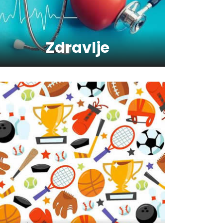
Kako da oporavimo kožu
nakon zime?
Zdravlje
Koliko je šećer (ne)zdrav?
Saveti za jutranji trening
Šta vaš omiljeni sport govori
o vama ?
Kako trčanje doprinosi
zdravlju?