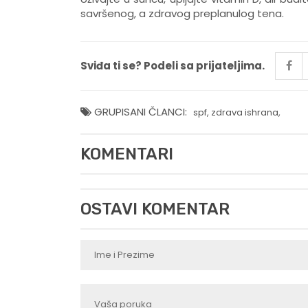
savršenog, a zdravog preplanulog tena.
Sviđa ti se? Podeli sa prijateljima.
GRUPISANI ČLANCI:
spf
,
zdrava ishrana
,
KOMENTARI
OSTAVI KOMENTAR