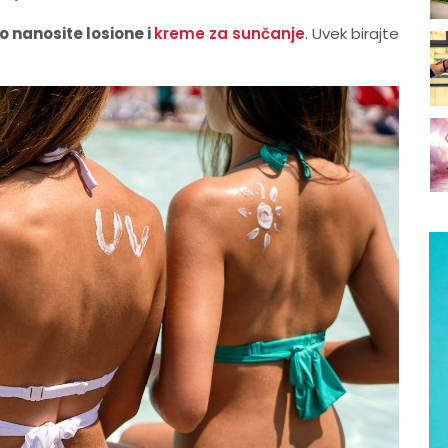
 nanosite losione i
kreme za sunčanje
. Uvek birajte