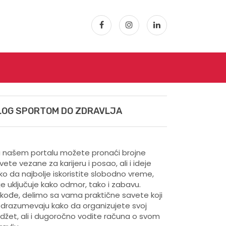
LOG SPORTOM DO ZDRAVLJA
 našem portalu možete pronaći brojne
vete vezane za karijeru i posao, ali i ideje
ko da najbolje iskoristite slobodno vreme,
je uključuje kako odmor, tako i zabavu.
kođe, delimo sa vama praktične savete koji
drazumevaju kako da organizujete svoj
džet, ali i dugoročno vodite računa o svom