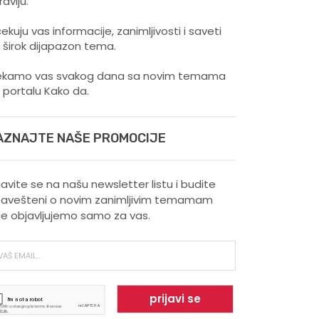
ravlju.
ekuju vas informacije, zanimljivosti i saveti
 širok dijapazon tema.
kamo vas svakog dana sa novim temama
 portalu Kako da.
AZNAJTE NAŠE PROMOCIJE
ijavite se na našu newsletter listu i budite
avešteni o novim zanimljivim temamam
je objavljujemo samo za vas.
Šta vaš omiljeni sport govori
o vama ?
Kako trčanje doprinosi