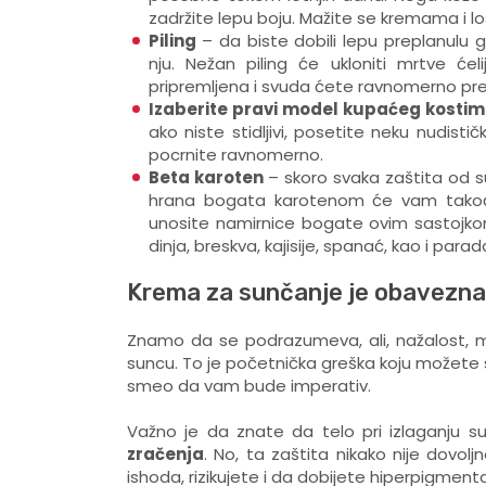
zadržite lepu boju. Mažite se kremama i l
Piling
– da biste dobili lepu preplanulu
nju. Nežan piling će ukloniti mrtve će
pripremljena i svuda ćete ravnomerno pre
Izaberite pravi model kupaćeg kosti
ako niste stidljivi, posetite neku nudis
pocrnite ravnomerno.
Beta karoten
– skoro svaka zaštita od s
hrana bogata karotenom će vam takođe
unosite namirnice bogate ovim sastojk
dinja, breskva, kajisije, spanać, kao i parada
Krema za sunčanje je obavezna
Znamo da se podrazumeva, ali, nažalost, mn
suncu. To je početnička greška koju možete s
smeo da vam bude imperativ.
Važno je da znate da telo pri izlaganju 
zračenja
. No, ta zaštita nikako nije dovo
ishoda, rizikujete i da dobijete hiperpigmentaci