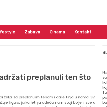
ifestyle
Zabava
O nama
Kontakt
B
Na
adržati preplanuli ten što
sa
ka
ko
Ta
li želja za preplanulim tenom i dalje tinja u nama. Svi
po
je figuru, jarka letnja odeća nam stoji bolje i, sve u
bu