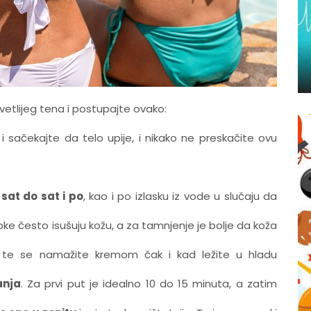
svetlijeg tena i postupajte ovako:
 sačekajte da telo upije, i nikako ne preskačite ovu
sat do sat i po
, kao i po izlasku iz vode u slučaju da
pke često isušuju kožu, a za tamnjenje je bolje da koža
e te se namažite kremom čak i kad ležite u hladu
anja
. Za prvi put je idealno 10 do 15 minuta, a zatim