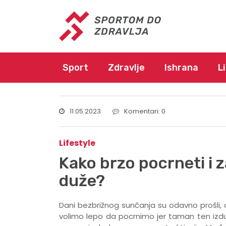
Sport
Zdravlje
Ishrana
L
11.05.2023
Komentari: 0
Lifestyle
Kako brzo pocrneti i z
duže?
Dani bezbrižnog sunčanja su odavno prošli, a
volimo lepo da pocrnimo jer taman ten izdužu