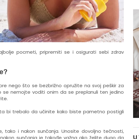
jbolje pocrneti, pripremiti se i osigurati sebi zdrav
je?
re nego što se bezbrižno opružite na svoj peškir za
 se nemojte voditi onim da se preplanuli ten jedino
ite.
a bi trebalo da učinite kako biste pametno postigli
re, tako i nakon sunčanja. Unosite dovoljno tečnosti,
U
nakon sunčanja je takođe važna ako želite dugo da