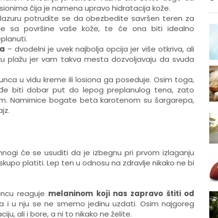
osionima čija je namena upravo hidratacija kože.
 glazuru potrudite se da obezbedite savršen teren za
lije sa površine vaše kože, te će ona biti idealno
planuti.
ma
– dvodelni je uvek najbolja opcija jer više otkriva, ali
tičku plažu jer vam takva mesta dozvoljavaju da svuda
unca u vidu kreme ili losiona ga poseduje. Osim toga,
 biti dobar put do lepog preplanulog tena, zato
om. Namirnice bogate beta karotenom su šargarepa,
jz.
ogi će se usuditi da je izbegnu pri prvom izlaganju
kupo platiti. Lep ten u odnosu na zdravlje nikako ne bi
suncu reaguje
melaninom koji nas zapravo štiti od
ljna i u nju se ne smemo jedinu uzdati. Osim najgoreg
ju, ali i bore, a ni to nikako ne želite.