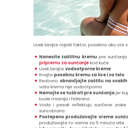
Uvek birajte najviši faktor, posebno ako ste 
Nanesite zaštitnu kremu
pre sunčanja i
pripremu za sunčanje
kod kuće
Uvek birajte
vodootporne kreme
Imajte
posebnu kremu za lice i za telo
Redovno
obnavljajte zaštitu na svakih 
vaša krema nije vodootporna
Nemojte se tuširati pre sunčanja
jer ku
bude masnija i hidrirana
Voda i pesak reflektuju sunčeve zrak
suncobrana
Postepeno produžavajte vreme sunč
produžavajte to vreme za 5 minuta više