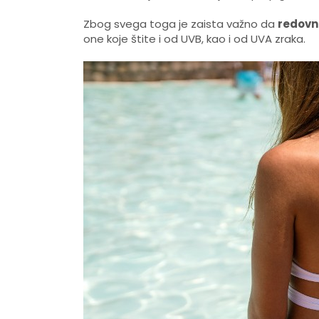
Zbog svega toga je zaista važno da
redovno
one koje štite i od UVB, kao i od UVA zraka.