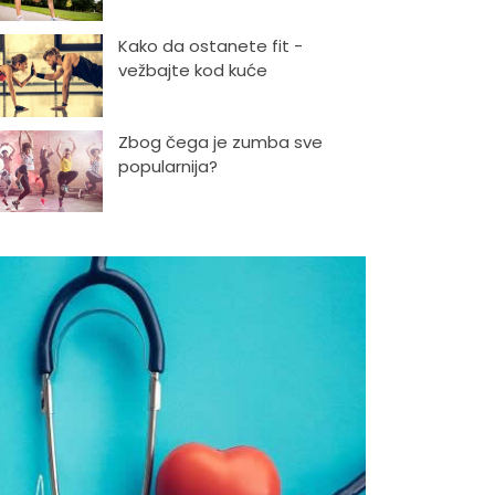
Kako da ostanete fit -
vežbajte kod kuće
Zbog čega je zumba sve
popularnija?
Mitovi o zdravoj hrani
Skijanje pa plivanje, idealne
aktivnosti na raspustu u
Sloveniji
Ishrana profesionalnih
sportista