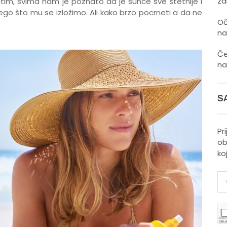
zd
im, svima nam je poznato da je sunce sve štetnije i
go što mu se izložimo. Ali kako brzo pocrneti a da ne
Oč
na
Če
na
S
Pr
ob
ko