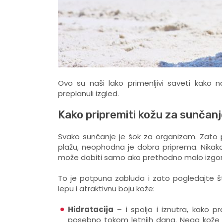
Ovo su naši lako primenljivi saveti kako na
preplanuli izgled.
Kako pripremiti kožu za sunčan
Svako sunčanje je šok za organizam. Zato p
plažu, neophodna je dobra priprema. Nikako
može dobiti samo ako prethodno malo izgor
To je potpuna zabluda i zato pogledajte št
lepu i atraktivnu boju kože:
Hidratacija
– i spolja i iznutra, kako p
posebno tokom letnjih dana. Nega kože 