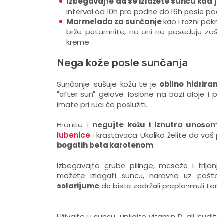
Izbegavajte da se izlažete suncu kad j
interval od 10h pre podne do 16h posle p
Marmelada za sunčanje
kao i razni pe
brže potamnite, no oni ne poseduju zašti
kreme
Nega kože posle sunčanja
Sunčanje isušuje kožu te je
obilno hidriran
"after sun" gelove, losione na bazi aloje i pa
imate pri ruci će poslužiti.
Hranite i
negujte kožu i iznutra unosom
lubenice
i krastavaca. Ukoliko želite da vaš 
bogatih beta karotenom
.
Izbegavajte grube pilinge, masaže i trlj
možete izlagati suncu, naravno uz poš
solarijume
da biste zadržali preplanmuli te
Uživajte u suncu, upijajte vitamin D, ali bud