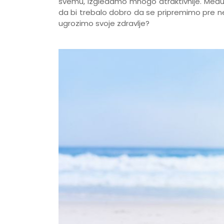
svemu, izgledamo mnogo atraktivnije. Međut
da bi trebalo dobro da se pripremimo pre ne
ugrozimo svoje zdravlje?