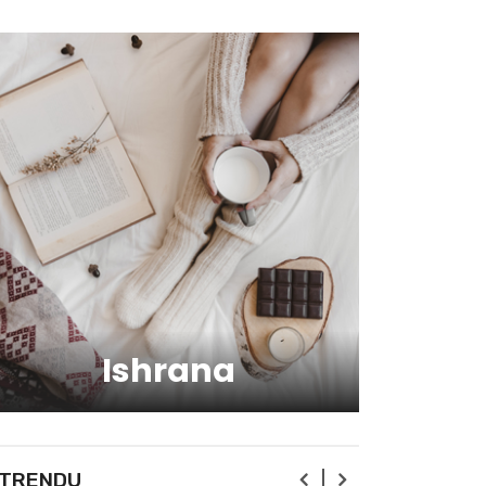
zdravlju?
Kako da ostanete fit -
vežbajte kod kuće
Zbog čega je zumba sve
popularnija?
Mitovi o zdravoj hrani
Ishrana
Skijanje pa plivanje, idealne
aktivnosti na raspustu u
Sloveniji
Ishrana profesionalnih
 TRENDU
sportista