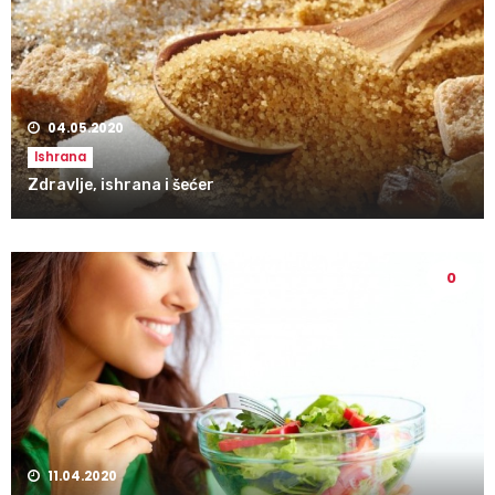
04.05.2020
Ishrana
Zdravlje, ishrana i šećer
0
11.04.2020