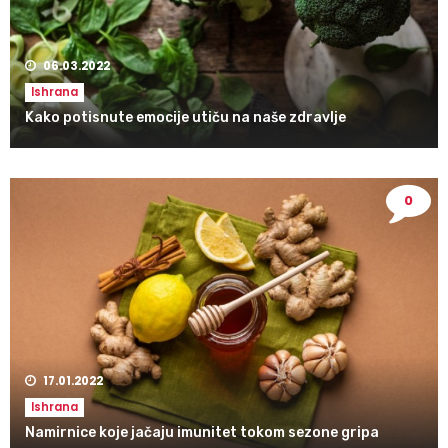
06.03.2022
Ishrana
Kako potisnute emocije utiču na naše zdravlje
0
17.01.2022
Ishrana
Namirnice koje jačaju imunitet tokom sezone gripa