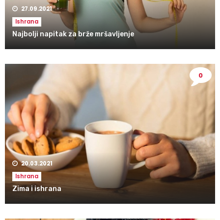
27.09.2021
Ishrana
Najbolji napitak za brže mršavljenje
0
20.03.2021
Ishrana
Zima i ishrana