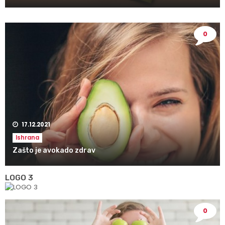
0
17.12.2021
Ishrana
Zašto je avokado zdrav
LOGO 3
0