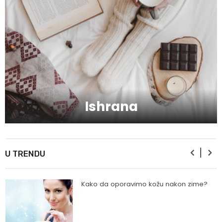
Mitovi o zdravoj hrani
Skijanje pa plivanje, idealne aktivnosti na
raspustu u Sloveniji
Ishrana
Ishrana profesionalnih sportista
U TRENDU
Kako da oporavimo kožu nakon zime?