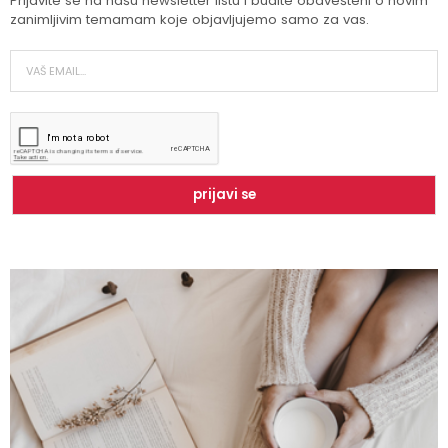
Prijavite se na našu newsletter listu i budite obavešteni o novim
zanimljivim temamam koje objavljujemo samo za vas.
Zbog čega je zumba sve popularnija?