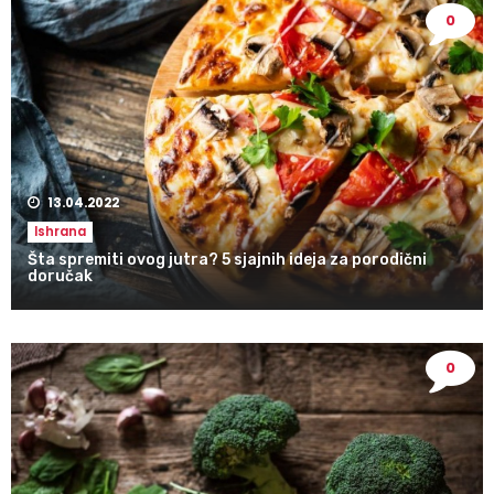
0
13.04.2022
Ishrana
Šta spremiti ovog jutra? 5 sjajnih ideja za porodični
doručak
0