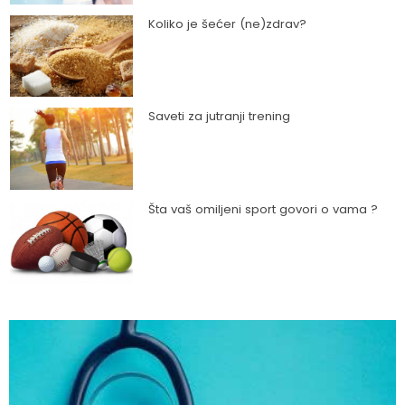
Koliko je šećer (ne)zdrav?
Saveti za jutranji trening
Šta vaš omiljeni sport govori o vama ?
Kako trčanje doprinosi zdravlju?
Kako da ostanete fit - vežbajte kod kuće