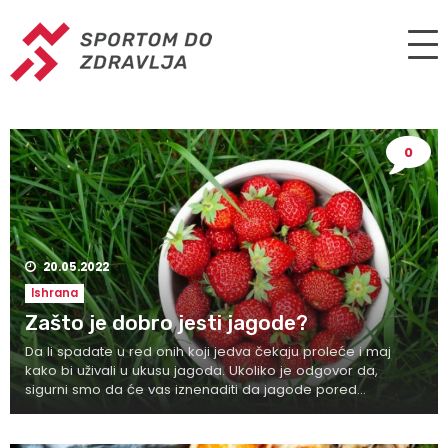
0
20.05.2022
Ishrana
Zašto je dobro jesti jagode?
Da li spadate u red onih koji jedva čekaju proleće i maj
kako bi uživali u ukusu jagoda. Ukoliko je odgovor da,
sigurni smo da će vas iznenaditi da jagode pored...