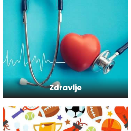
Zbog čega je zumba sve popularnija?
Mitovi o zdravoj hrani
Zdravlje
Skijanje pa plivanje, idealne aktivnosti na
raspustu u Sloveniji
Ishrana profesionalnih sportista