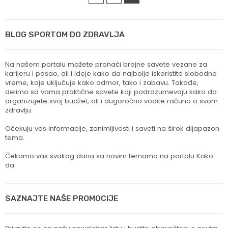
BLOG SPORTOM DO ZDRAVLJA
Na našem portalu možete pronaći brojne savete vezane za
karijeru i posao, ali i ideje kako da najbolje iskoristite slobodno
vreme, koje uključuje kako odmor, tako i zabavu. Takođe,
delimo sa vama praktične savete koji podrazumevaju kako da
organizujete svoj budžet, ali i dugoročno vodite računa o svom
zdravlju.
Očekuju vas informacije, zanimljivosti i saveti na širok dijapazon
tema.
Čekamo vas svakog dana sa novim temama na portalu Kako
da.
SAZNAJTE NAŠE PROMOCIJE