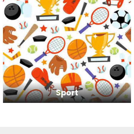
Kako da oporavimo kožu nakon zime?
Koliko je šećer (ne)zdrav?
Saveti za jutranji trening
Sport
Šta vaš omiljeni sport govori o vama ?