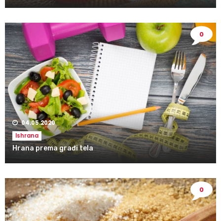
0
04.05.2020
Ishrana
Hrana prema građi tela
0