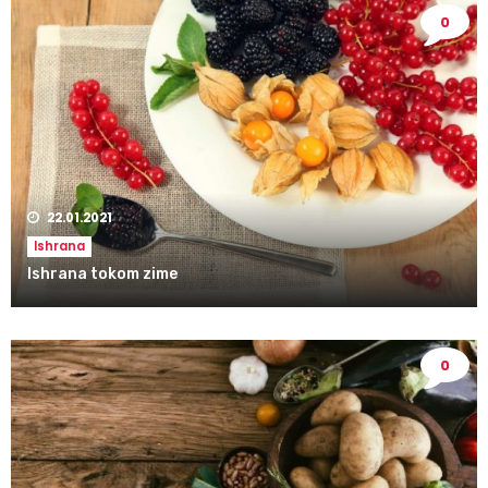
0
22.01.2021
Ishrana
Ishrana tokom zime
0