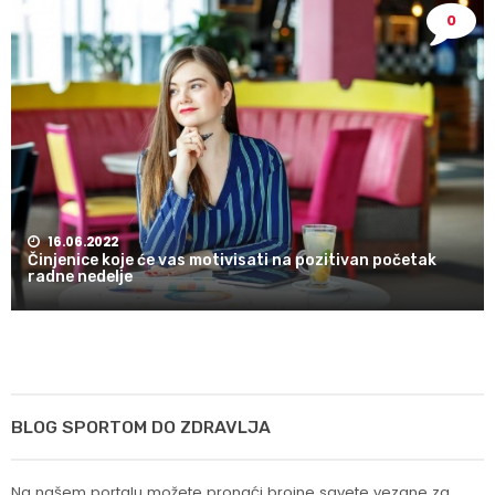
0
16.06.2022
Činjenice koje će vas motivisati na pozitivan početak
radne nedelje
BLOG SPORTOM DO ZDRAVLJA
Na našem portalu možete pronaći brojne savete vezane za