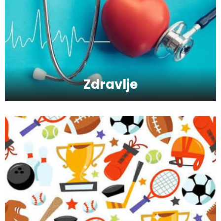
Mitovi o zdravoj hrani
Zdravlje
Skijanje pa plivanje, idealne aktivnosti na
raspustu u Sloveniji
Ishrana profesionalnih sportista
Kako da oporavimo kožu nakon zime?