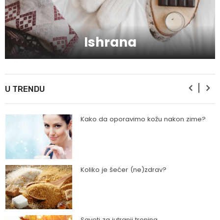
Skijanje pa plivanje, idealne aktivnosti na
raspustu u Sloveniji
Ishrana
Ishrana profesionalnih sportista
U TRENDU
Kako da oporavimo kožu nakon zime?
Koliko je šećer (ne)zdrav?
Saveti za jutranji trening