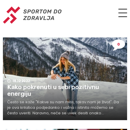
0
18.12.2022
Kako pokrenuti u sebi pozitivnu
energiju
Često se kaže "Kakve su nam misli, takav nam je život". Da
je ova krilatica podjedanko i važna i istinita možemo se
često uveriti. Naravno, neće se uvek desiti onako...