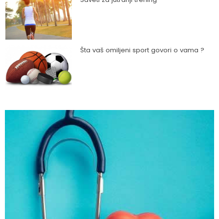
Šta vaš omiljeni sport govori o vama ?
Kako trčanje doprinosi zdravlju?
Kako da ostanete fit - vežbajte kod kuće
Zbog čega je zumba sve popularnija?