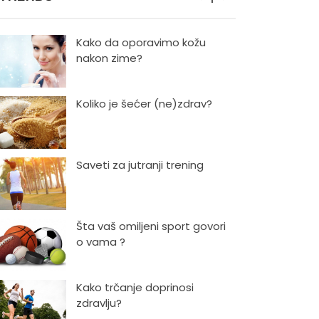
Kako da oporavimo kožu
nakon zime?
Koliko je šećer (ne)zdrav?
Saveti za jutranji trening
Šta vaš omiljeni sport govori
o vama ?
Kako trčanje doprinosi
zdravlju?