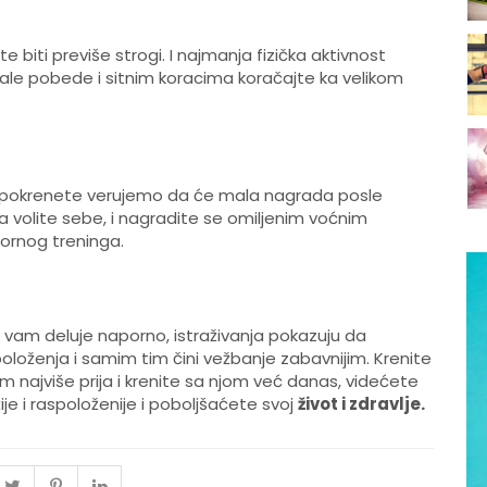
te biti previše strogi. I najmanja fizička aktivnost
male pobede i sitnim koracima koračajte ka velikom
a se pokrenete verujemo da će mala nagrada posle
 volite sebe, i nagradite se omiljenim voćnim
ornog treninga.
 vam deluje naporno, istraživanja pokazuju da
oženja i samim tim čini vežbanje zabavnijim. Krenite
m najviše prija i krenite sa njom već danas, videćete
e i raspoloženije i poboljšaćete svoj
život i zdravlje.