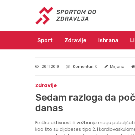
Sport
Zdravlje
Ishrana
L
26.11.2019
Komentari: 0
Mirjana
Zdravlje
Sedam razloga da poč
danas
Fizička aktivnost ili vežbanje mogu poboljšati 
kao što su dijabetes tipa 2, i kardiovaskularn