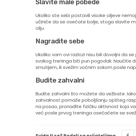
Slavite male pobede
Ukoliko ste sebi postavili visoke ciljeve nemoj
učiniće da se osećate bolje, stoga slavite 
cilju.
Nagradite sebe
Ukoliko vam ovi razlozi nisu bili dovoljni d
svakog treninga biti pun pogodak. Naučite da
smutijem, ili svežim voćnim sokom posle nap
Budite zahvalni
Budite zahvalni što možete da vežbate. Iako
zahvalnost pomaže poboljšanju opšteg raspol
na posao, pronađite fizičku aktivnost koja va
već posle prvog treninga osećaćete se svežij
Sviđa ti se? Podeli sa prijateljima.