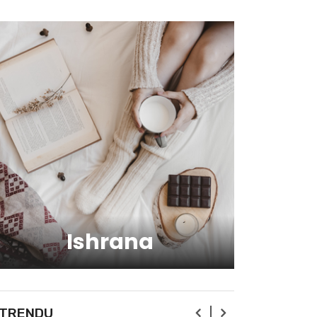
zdravlju?
Kako da ostanete fit -
vežbajte kod kuće
Zbog čega je zumba sve
popularnija?
Mitovi o zdravoj hrani
Ishrana
Skijanje pa plivanje, idealne
aktivnosti na raspustu u
Sloveniji
Ishrana profesionalnih
 TRENDU
sportista