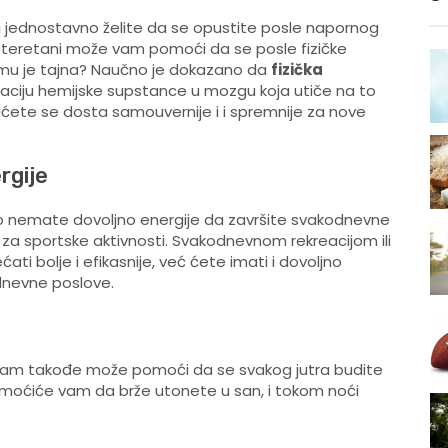
li jednostavno želite da se opustite posle napornog
g u teretani može vam pomoći da se posle fizičke
čemu je tajna? Naučno je dokazano da
fizička
ulaciju hemijske supstance u mozgu koja utiče na to
ete se dosta samouvernije i i spremnije za nove
rgije
o nemate dovoljno energije da završite svakodnevne
 za sportske aktivnosti. Svakodnevnom rekreacijom ili
 bolje i efikasnije, već ćete imati i dovoljno
dnevne poslove.
am takođe može pomoći da se svakog jutra budite
pomoćiće vam da brže utonete u san, i tokom noći