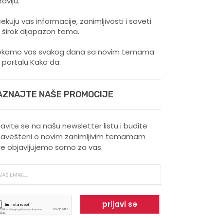
ravlju.
ekuju vas informacije, zanimljivosti i saveti
 širok dijapazon tema.
kamo vas svakog dana sa novim temama
 portalu Kako da.
AZNAJTE NAŠE PROMOCIJE
ijavite se na našu newsletter listu i budite
avešteni o novim zanimljivim temamam
je objavljujemo samo za vas.
Šta vaš omiljeni sport govori
o vama ?
Kako trčanje doprinosi