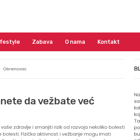
ifestyle
Zabava
O nama
Kontakt
B
Obrenovac
Na
nete da vežbate već
sa
ka
ko
Ta
vaše zdravlje i smanjiti rizik od razvoja nekoliko bolesti
po
e bolesti. Fizička aktivnost i vežbanje mogu imati
bu