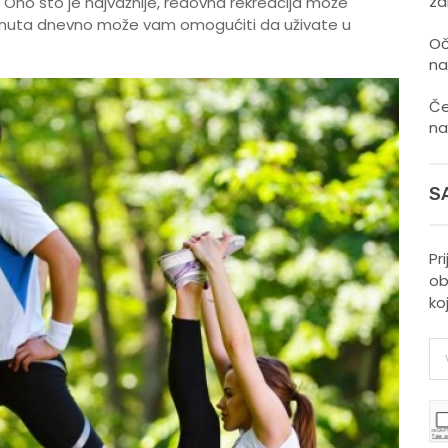
zd
 Ono što je najvažnije, redovna rekreacija može
minuta dnevno može vam omogućiti da uživate u
Oč
na
Če
na
S
Pr
ob
ko