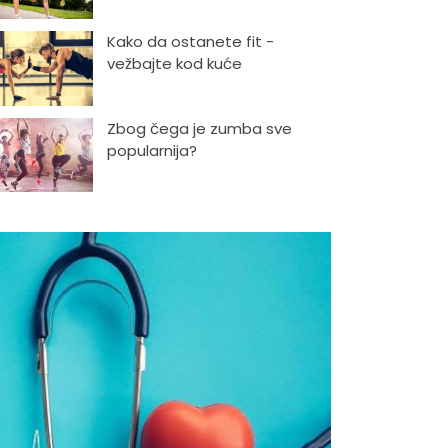
Kako da ostanete fit -
vežbajte kod kuće
Zbog čega je zumba sve
popularnija?
Mitovi o zdravoj hrani
Skijanje pa plivanje, idealne
aktivnosti na raspustu u
Sloveniji
Ishrana profesionalnih
sportista