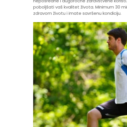
neposredne i dugoročne zdravstvene koristi.
poboljšati vaš kvalitet života. Minimum 30 
zdravom životu i imate savršenu kondiciju.