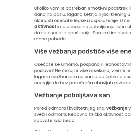
Ukoliko vam je potreban emotivni podstrek i
dana na poslu, lagana šetnja ili jači trenin
aktinosti osećate lepše i raspoloženije. U 
aktivnost
ima uticaja na poboljšanje i stim
da se osećate opuštenije. Samim tim osećać
radne pobede.
Više vežbanja podstiče više ene
Osećate se umorno, pospano ili jednostavn
poslove? Ne čekajte više ni sekund, vreme je
laganim vežbanjem ne samo da ćete se osećati
energije da bez poteškoća obavljate svako
Vežbanje poboljšava san
Pored odmora i kvalitetnijeg sna,
vežbanje
v
sveži i odmorni. Redovna fizička aktivnost 
spavate kao beba.