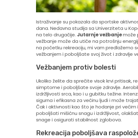
Istraživanje su pokazala da sportske aktivnos
dana. Nedavna studija sa Univerziteta u Kope
na telo drugačije.
Jutarnje vežbanje
može p
vežbanje može da utiče na potrošnju energije. 
na početku rekreaciju, mi vam predlažemo
vežbanjem i poboljšate svoj život i zdravlje 
Vežbanjem protiv bolesti
Ukoliko želite da sprečite visok krvi pritis
simptome i poboljšate svoje zdravlje. Aerobi
izdržljivosti srca, kao i u gubitku težine. Int
sigurna i efikasna za većinu ljudi i može tra
Čak i aktivnosti kao što je hodanje pri već
poboljšati mišićnu snagu i izdržljivost, olakš
snage i osigurati stabilnost zglobova.
Rekreacija poboljšava raspolož