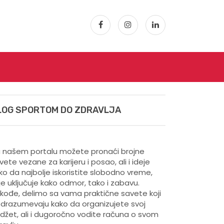
LOG SPORTOM DO ZDRAVLJA
 našem portalu možete pronaći brojne
vete vezane za karijeru i posao, ali i ideje
ko da najbolje iskoristite slobodno vreme,
je uključuje kako odmor, tako i zabavu.
kođe, delimo sa vama praktične savete koji
drazumevaju kako da organizujete svoj
džet, ali i dugoročno vodite računa o svom