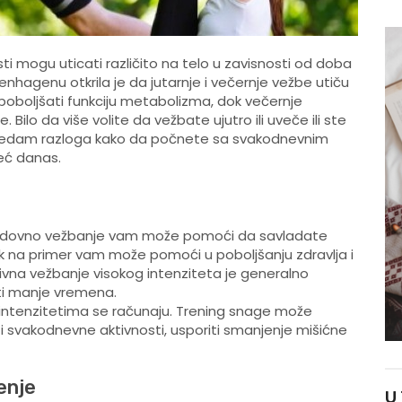
ti mogu uticati različito na telo u zavisnosti od doba
nhagenu otkrila je da jutarnje i večernje vežbe utiču
oboljšati funkciju metabolizma, dok večernje
Bilo da više volite da vežbate ujutro ili uveče ili ste
 sedam razloga kako da počnete sa svakodnevnim
već danas.
ak, redovno vežbanje vam može pomoći da savladate
k na primer vam može pomoći u poboljšanju zdravlja i
enzivna vežbanje visokog intenziteta je generalno
jati manje vremena.
im intenzitetima se računaju. Trening snage može
ati svakodnevne aktivnosti, usporiti smanjenje mišićne
enje
U