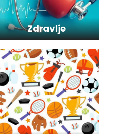
Kako da oporavimo kožu
nakon zime?
Zdravlje
Koliko je šećer (ne)zdrav?
Saveti za jutranji trening
Šta vaš omiljeni sport govori
o vama ?
Kako trčanje doprinosi
zdravlju?